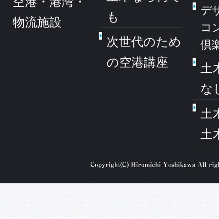
空港・港湾・
デ
も
物流施設
コ
次世代のため
倶
の空港講座
土
な
土
土