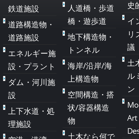
史
人道橋・歩道
鉄道施設
橋・遊歩道
イ
道路構造物・
リ
地下構造物・
道路施設
議
トンネル
エネルギー施
土
海岸/沿岸/海
設・プラント
ル
上構造物
ダム・河川施
ン
空間構造・搭
設
Mo
状/容器構造
上下水道・処
Art
物
理施設
Des
土木なら何で