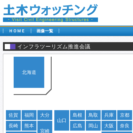
ＨＯＭＥ
画像一覧
インフラツーリズム推進会議
北海道
佐賀
福岡
大分
島根
鳥取
兵庫
京都
山口
長崎
熊本
広島
岡山
大阪
奈良
宮崎