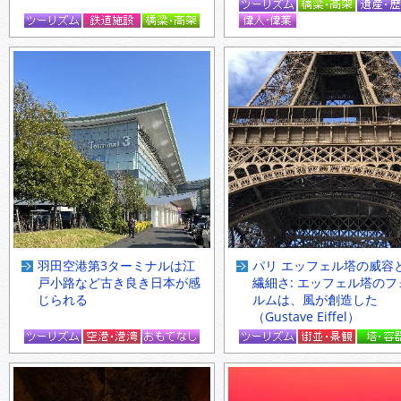
羽田空港第3ターミナルは江
パリ エッフェル塔の威容
戸小路など古き良き日本が感
繊細さ: エッフェル塔のフ
じられる
ルムは、風が創造した
（Gustave Eiffel）