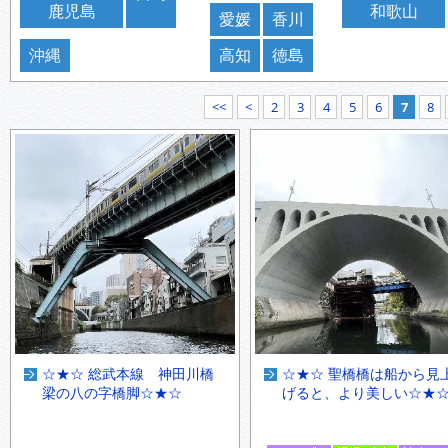
鹿児島
和歌山
愛媛
香川
沖縄
高知
徳島
<<
<
2
3
4
5
6
7
8
☆★☆ 総武本線 神田川橋
☆★☆ 聖橋橋は船から見
梁の八の字橋脚☆★☆
げると、より美しい☆★