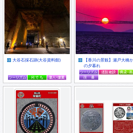
大谷石採石跡(大谷資料館)
【香川の景観】瀬戸大橋
の夕暮れ