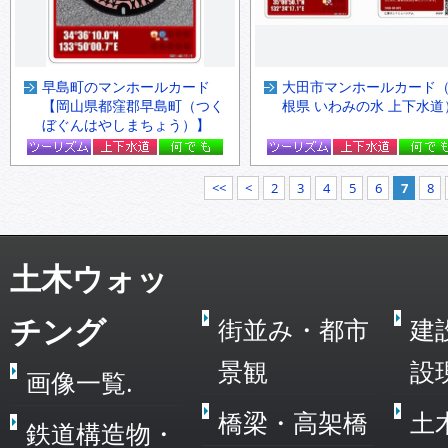
早島町のマンホールカード
大田市マンホールカード
【岡山県都窪郡早島町（つく
根県 いわみの水 上下水道
ぼぐんはやしまちょう）】
<<
<
2
3
4
5
6
7
8
土木ウォッ
チング
街並み・都市
建
景観
設
画像一覧.
橋梁・高架橋
土
鉄道構造物・