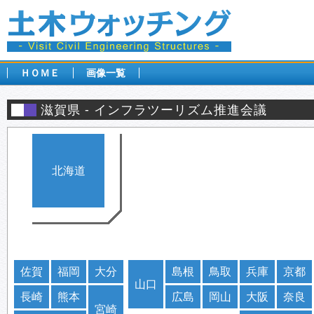
ＨＯＭＥ
画像一覧
滋賀県
インフラツーリズム推進会議
北海道
佐賀
福岡
大分
島根
鳥取
兵庫
京都
山口
長崎
熊本
広島
岡山
大阪
奈良
宮崎