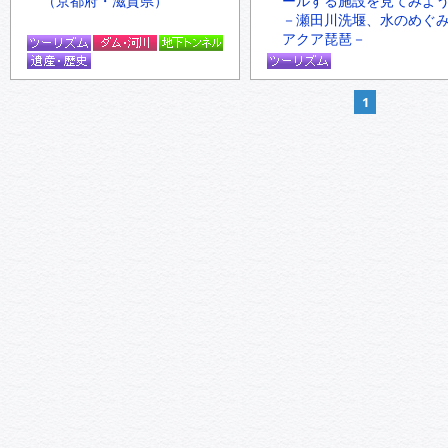
（京都府・滋賀県）
ールする施設を見てみよ
－瀬田川洗堰、水のめぐ
アクア琵琶－
1