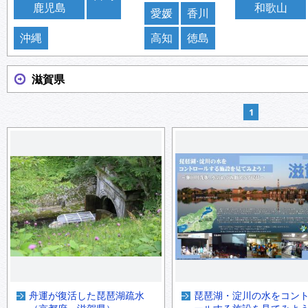
鹿児島
和歌山
愛媛
香川
沖縄
高知
徳島
滋賀県
1
舟運が復活した琵琶湖疏水
琵琶湖・淀川の水をコン