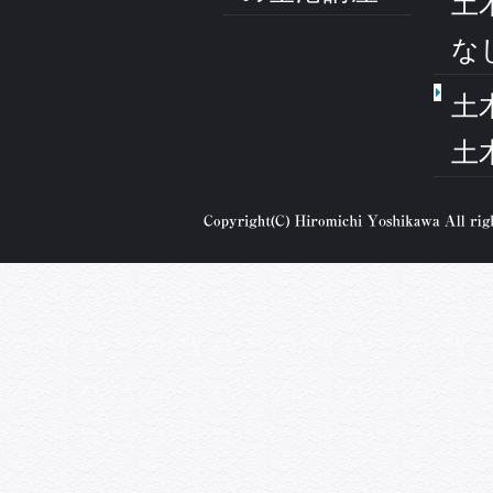
土
な
土
土