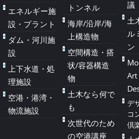
議
トンネル
エネルギー施
土
海岸/沿岸/海
設・プラント
ル
上構造物
ダム・河川施
ン
空間構造・搭
設
Mo
状/容器構造
上下水道・処
Art
物
理施設
Des
土木なら何で
空港・港湾・
デ
も
物流施設
コ
次世代のため
倶
の空港講座