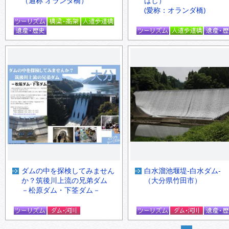
（通称 オランダ橋）
ばし）
(愛称：オランダ橋)
ダムの中を探検してみません
白水溜池堰堤‐白水ダム‐
か？筑後川上流の兄弟ダム
（大分県竹田市）
－松原ダム・下筌ダム－