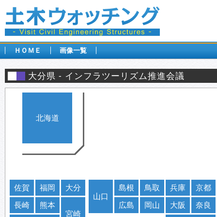
ＨＯＭＥ
画像一覧
大分県
インフラツーリズム推進会議
北海道
佐賀
福岡
大分
島根
鳥取
兵庫
京都
山口
長崎
熊本
広島
岡山
大阪
奈良
宮崎