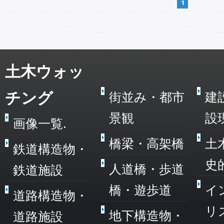
1
土木ウォッ
チング
街並み・都市
建
景観
設
画像一覧.
橋梁・高架橋
土
鉄道構造物・
史
人道橋・歩道
鉄道施設
橋・遊歩道
イ
道路構造物・
リ
地下構造物・
道路施設