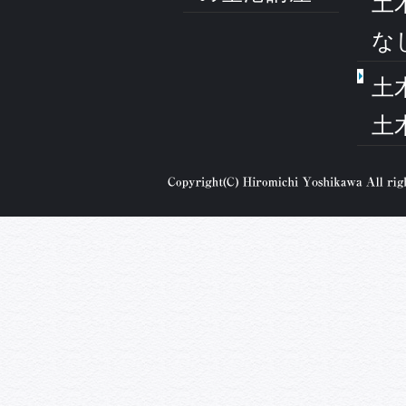
土
な
土
土