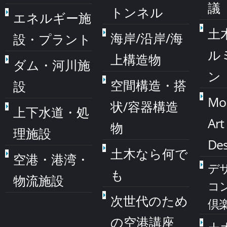
議
トンネル
エネルギー施
土
海岸/沿岸/海
設・プラント
ル
上構造物
ダム・河川施
ン
空間構造・搭
設
Mo
状/容器構造
上下水道・処
Art
物
理施設
Des
土木なら何で
空港・港湾・
デ
も
物流施設
コ
次世代のため
倶
の空港講座