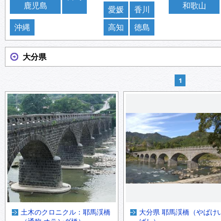
鹿児島
和歌山
愛媛
香川
沖縄
高知
徳島
大分県
1
土木のクロニクル：耶馬渓橋
大分県 耶馬渓橋（やばけ