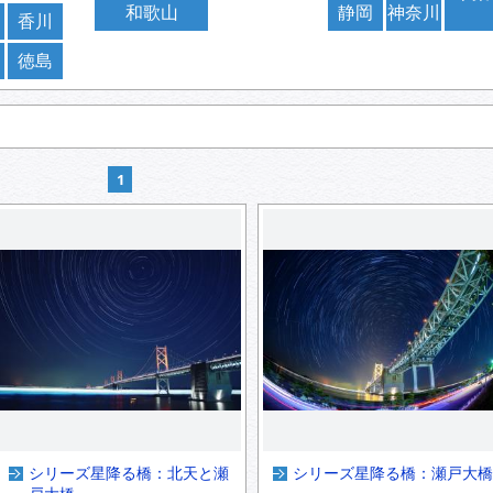
和歌山
静岡
神奈川
香川
徳島
1
シリーズ星降る橋：北天と瀬
シリーズ星降る橋：瀬戸大橋