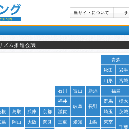
当サイトについて
サ
リズム推進会議
青森
秋田
岩手
山形
宮城
石川
富山
新潟
福島
福井
群馬
栃木
岐阜
長野
島根
鳥取
兵庫
京都
滋賀
埼玉
茨城
広島
岡山
大阪
奈良
三重
愛知
山梨
東京
千葉