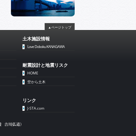
▲ページトップ
土木施設情報
Love Doboku KANAGAWA
耐震設計と地震リスク
HOME
空から土木
リンク
J-STA.com