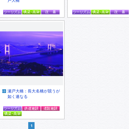
戸大橋
瀬戸大橋：長大名橋が競うが
如く連なる
1