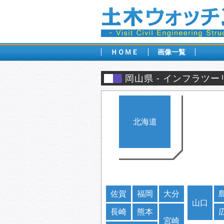
ＨＯＭＥ
画像一覧
岡山県
インフラツー
北海道
佐賀
福岡
大分
山口
長崎
熊本
宮崎