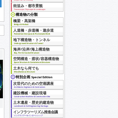
街並み・都市景観
Townscape, Cityscape & Landscape
構造物の分類
橋梁・高架橋
Bridge & Viaduct
人道橋・歩道橋・遊歩道
Pedestrian Overpass & Promenade Walk
地下構造物・トンネル
Underground Structure & Tunnel
海岸/沿岸/海上構造物
Bay, Port & Coastal Structure
空間構造・搭状/容器構造物
Space Structure & Containment Structure
土木なら何でも
Miscellaneous Structure
特別企画
Special Edition
次世代のための空港講座
Architects, Engineers & Contractors
建設機械・建設現場
Construction Machine & Construction Site
土木遺産・歴史的建造物
Landmark & Civil Engineering Heritage
インフラツーリズム推進会議
インフラツアー＆インターンシップ