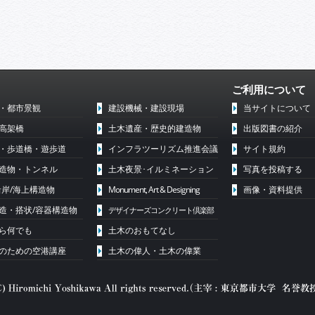
ご利用について
・都市景観
建設機械・建設現場
当サイトについて
高架橋
土木遺産・歴史的建造物
出版図書の紹介
・歩道橋・遊歩道
インフラツーリズム推進会議
サイト規約
造物・トンネル
土木夜景･イルミネーション
写真を投稿する
沿岸/海上構造物
Monument, Art & Designing
画像・資料提供
造・搭状/容器構造物
デザイナーズコンクリート倶楽部
ら何でも
土木のおもてなし
代のための空港講座
土木の偉人・土木の偉業