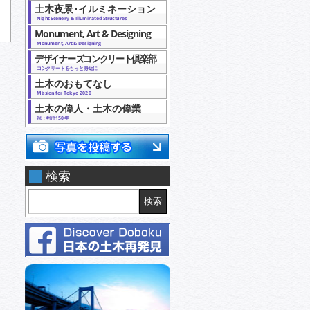
土木夜景･イルミネーション
Night Scenery & Illuminated Structures
Monument, Art & Designing
Monument, Art & Designing
デザイナーズコンクリート倶楽部
コンクリートをもっと身近に
土木のおもてなし
Mission for Tokyo 2020
土木の偉人・土木の偉業
祝：明治150年
検索
検索