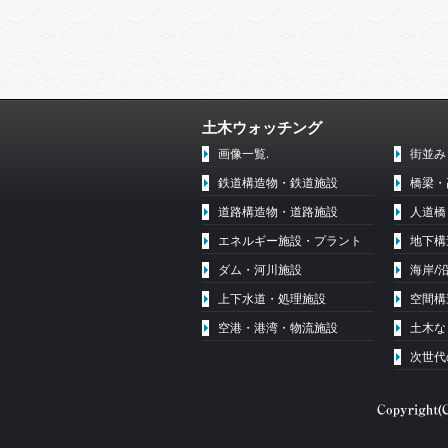
土木ウォッチング
画像一覧.
街並み
鉄道構造物・鉄道施設
橋梁・
道路構造物・道路施設
人道橋
エネルギー施設・プラント
地下構
ダム・河川施設
海岸/
上下水道・処理施設
空間構
空港・港湾・物流施設
土木な
次世