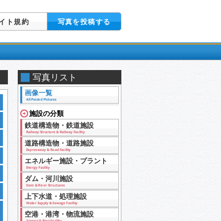
イト規約
写真を投稿する
写真リスト
画像一覧
All Posted Pictures
施設の分類
鉄道構造物・鉄道施設
Railway Structure & Railway Facility
道路構造物・道路施設
Expressway & Road Facility
エネルギー施設・プラント
Energy Facility
ダム・河川施設
Dam & River Structures
上下水道・処理施設
Water Supply & Sewage Facility
空港・港湾・物流施設
Airport & Port Facility