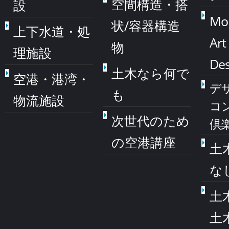
空間構造・搭
設
Mo
状/容器構造
上下水道・処
Art
物
理施設
Des
土木なら何で
空港・港湾・
デ
も
物流施設
コ
次世代のため
倶
の空港講座
土
な
土
土