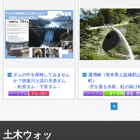
ダムの中を探検してみません
通潤橋（熊本県上益城郡
か？筑後川上流の兄弟ダム
町）
－松原ダム・下筌ダム－
-空を渡る水路、虹の架け橋
1
土木ウォッ