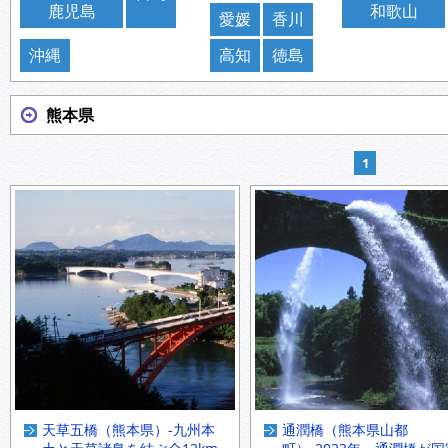
鹿児島
和歌山
愛媛
香川
沖縄
高知
徳島
熊本県
1
天草五橋（熊本県）-九州本
通潤橋（熊本県山都