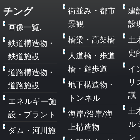
チング
街並み・都市
建
景観
設
画像一覧.
橋梁・高架橋
土
鉄道構造物・
史
人道橋・歩道
鉄道施設
橋・遊歩道
イ
道路構造物・
リ
地下構造物・
道路施設
議
トンネル
エネルギー施
土
海岸/沿岸/海
設・プラント
ル
上構造物
ダム・河川施
ン