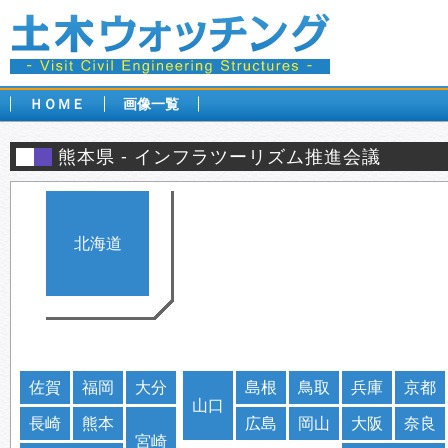
ＨＯＭＥ
画像一覧
熊本県
インフラツーリズム推進会議
北海道
佐賀
福岡
大分
島根
鳥取
兵庫
京都
山口
長崎
熊本
広島
岡山
大阪
奈良
宮崎