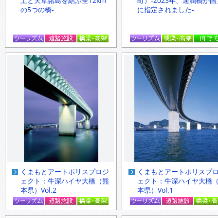
土と天草諸島を結ぶ全12km
町）-2023年、通潤橋が国
の5つの橋-
に指定されました-
くまもとアートポリスプロジ
くまもとアートポリスプ
ェクト：牛深ハイヤ大橋（熊
ェクト：牛深ハイヤ大橋
本県）Vol.2
本県）Vol.1