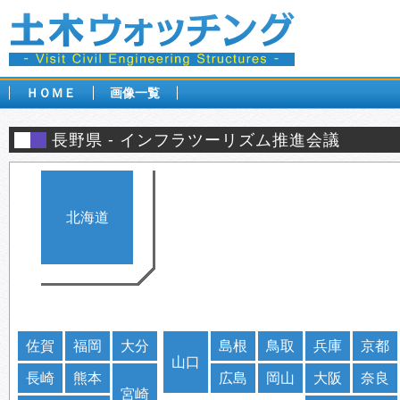
ＨＯＭＥ
画像一覧
長野県
インフラツーリズム推進会議
北海道
佐賀
福岡
大分
島根
鳥取
兵庫
京都
山口
長崎
熊本
広島
岡山
大阪
奈良
宮崎