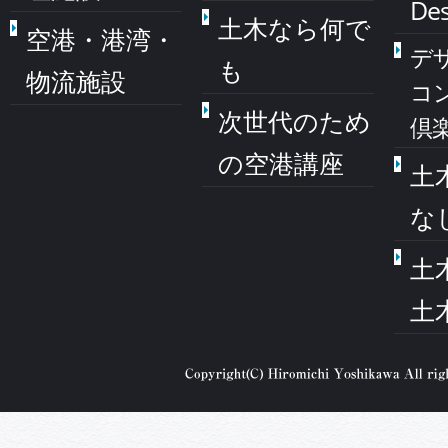
Des
土木なら何で
空港・港湾・
デ
も
物流施設
コ
次世代のため
倶
の空港講座
土
な
土
土