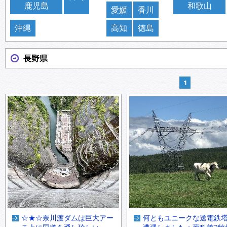
鹿児島
和歌山
愛媛
香川
沖縄
高知
徳島
長野県
1
☆★☆奈川渡ダムは巨大アー
何ともユニークな送電鉄