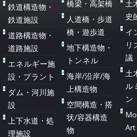
橋梁・高架橋
土
鉄道構造物・
史
人道橋・歩道
鉄道施設
橋・遊歩道
イ
道路構造物・
リ
地下構造物・
道路施設
議
トンネル
エネルギー施
土
海岸/沿岸/海
設・プラント
ル
上構造物
ダム・河川施
ン
空間構造・搭
設
Mo
状/容器構造
上下水道・処
Art
物
理施設