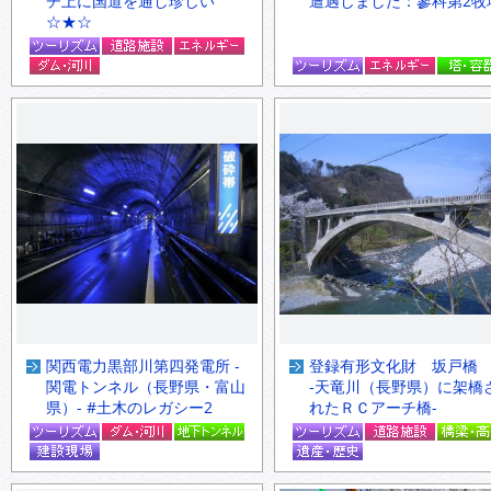
チ上に国道を通し珍しい
遭遇しました：蓼科第2牧
☆★☆
関西電力黒部川第四発電所 -
登録有形文化財 坂戸橋
関電トンネル（長野県・富山
-天竜川（長野県）に架橋
県）- #土木のレガシー2
れたＲＣアーチ橋-