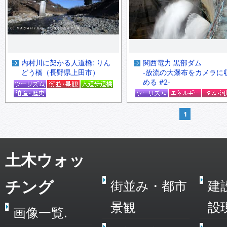
内村川に架かる人道橋: りん
関西電力 黒部ダム
どう橋（長野県上田市）
-放流の大瀑布をカメラに
める #2-
1
土木ウォッ
チング
街並み・都市
建
景観
設
画像一覧.