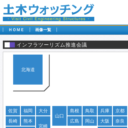
ＨＯＭＥ
画像一覧
インフラツーリズム推進会議
北海道
佐賀
福岡
大分
島根
鳥取
兵庫
京都
山口
長崎
熊本
広島
岡山
大阪
奈良
宮崎