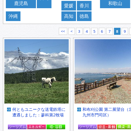
鹿児島
和歌山
愛媛
香川
沖縄
高知
徳島
<<
<
3
4
5
6
7
8
9
何ともユニークな送電鉄塔に
和布刈公園 第二展望台（
遭遇しました：蓼科第2牧場
九州市門司区）