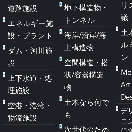
リ
地下構造物・
道路施設
議
トンネル
エネルギー施
土
海岸/沿岸/海
設・プラント
ル
上構造物
ダム・河川施
ン
空間構造・搭
設
Mo
状/容器構造
上下水道・処
Art
物
理施設
Des
土木なら何で
空港・港湾・
デ
も
物流施設
コ
次世代のため
倶