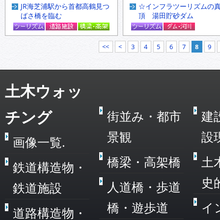
JR海芝浦駅から首都高鶴見つ
☆インフラツーリズムの
ばさ橋を臨む
頂 湯田貯砂ダム
<<
<
3
4
5
6
7
8
9
土木ウォッ
チング
街並み・都市
建
景観
設
画像一覧.
橋梁・高架橋
土
鉄道構造物・
史
人道橋・歩道
鉄道施設
橋・遊歩道
イ
道路構造物・