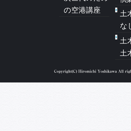
の空港講座
土
な
土
土