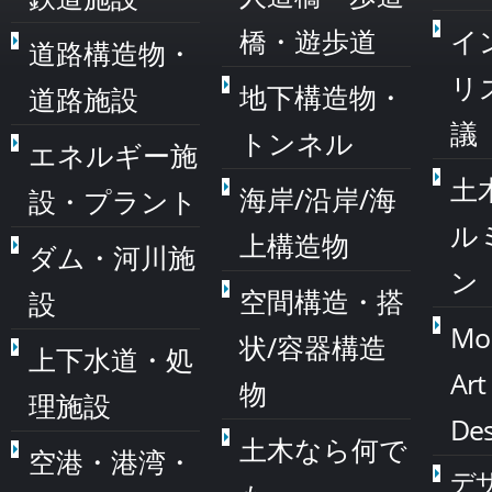
橋・遊歩道
イ
道路構造物・
リ
地下構造物・
道路施設
議
トンネル
エネルギー施
土
海岸/沿岸/海
設・プラント
ル
上構造物
ダム・河川施
ン
空間構造・搭
設
Mo
状/容器構造
上下水道・処
Art
物
理施設
Des
土木なら何で
空港・港湾・
デ