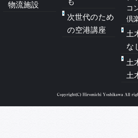
も
物流施設
コ
次世代のため
倶
の空港講座
土
な
土
土