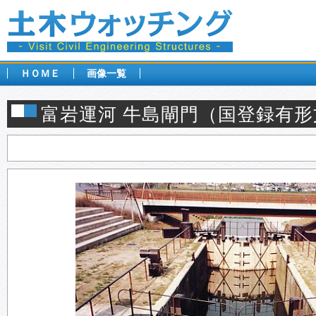
ＨＯＭＥ
画像一覧
富岩運河 牛島閘門（国登録有形