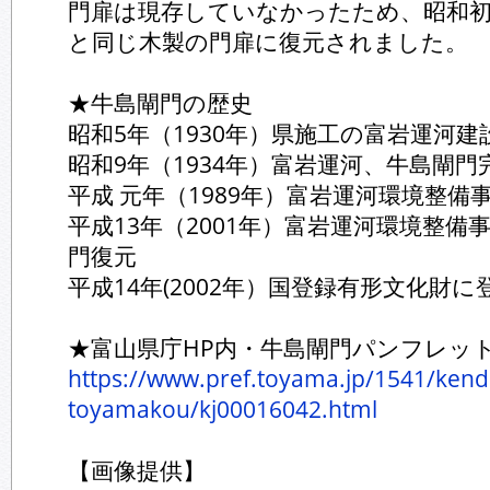
門扉は現存していなかったため、昭和
と同じ木製の門扉に復元されました。
★牛島閘門の歴史
昭和5年（1930年）県施工の富岩運河建
昭和9年（1934年）富岩運河、牛島閘門
平成 元年（1989年）富岩運河環境整備
平成13年（2001年）富岩運河環境整
門復元
平成14年(2002年）国登録有形文化財に
★富山県庁HP内・牛島閘門パンフレッ
https://www.pref.toyama.jp/1541/ken
toyamakou/kj00016042.html
【画像提供】