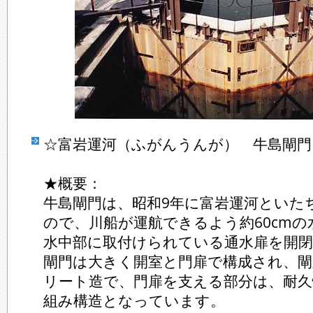
☆富岩運河（ふがんうんが） 牛島閘
★概要：
牛島閘門は、昭和9年に富岩運河といた
ので、川船が運航できるよう約60cm
水中部に取付けられている通水扉を開
閘門は大きく開室と門扉で構成され、閘
リート造で、門扉を支える部分は、耐久
組み構造となっています。