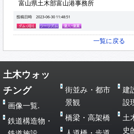
富山県土木部富山港事務所
投稿日時 2023-06-30 11:48:51
一覧に戻る
土木ウォッ
チング
街並み・都市
建
景観
設
画像一覧.
橋梁・高架橋
土
鉄道構造物・
史
人道橋・歩道
鉄道施設