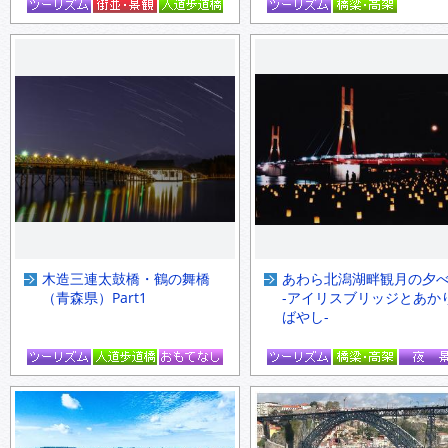
木造三連太鼓橋・鶴の舞橋
あわら北潟湖畔観月の夕
（青森県）Part1
-アイリスブリッジとあか
ばやし-