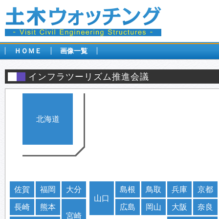
ＨＯＭＥ
画像一覧
インフラツーリズム推進会議
北海道
佐賀
福岡
大分
島根
鳥取
兵庫
京都
山口
長崎
熊本
広島
岡山
大阪
奈良
宮崎