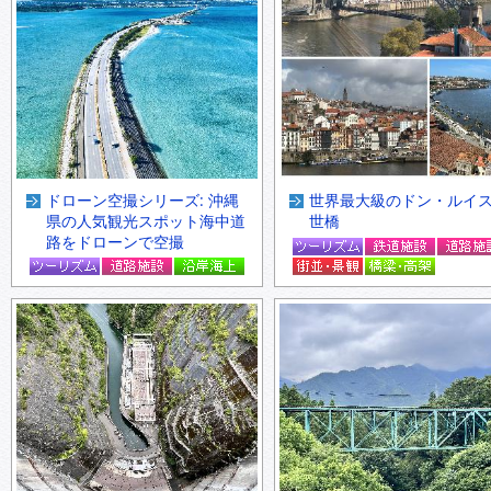
ドローン空撮シリーズ: 沖縄
世界最大級のドン・ルイス
県の人気観光スポット海中道
世橋
路をドローンで空撮