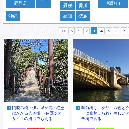
鹿児島
和歌山
愛媛
香川
沖縄
高知
徳島
<<
<
1
2
3
4
5
6
7
門脇吊橋：伊豆城ヶ島の絶壁
蔵前橋は、クリ－ム色と
にかかる人道橋 -伊豆ジオ
ーに塗替えられた美しい
サイトの拠点でもある-
チ橋である