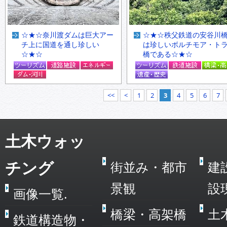
☆★☆奈川渡ダムは巨大アー
☆★☆秩父鉄道の安谷川
チ上に国道を通し珍しい
は珍しいボルチモア・ト
☆★☆
橋である☆★☆
<<
<
1
2
3
4
5
6
7
土木ウォッ
チング
街並み・都市
建
景観
設
画像一覧.
橋梁・高架橋
土
鉄道構造物・