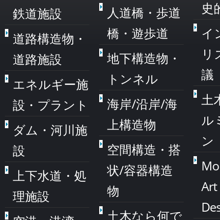
史
人道橋・歩道
鉄道施設
橋・遊歩道
イ
道路構造物・
リ
地下構造物・
道路施設
議
トンネル
エネルギー施
土
海岸/沿岸/海
設・プラント
ル
上構造物
ダム・河川施
ン
空間構造・搭
設
Mo
状/容器構造
上下水道・処
Art
物
理施設
Des
土木なら何で