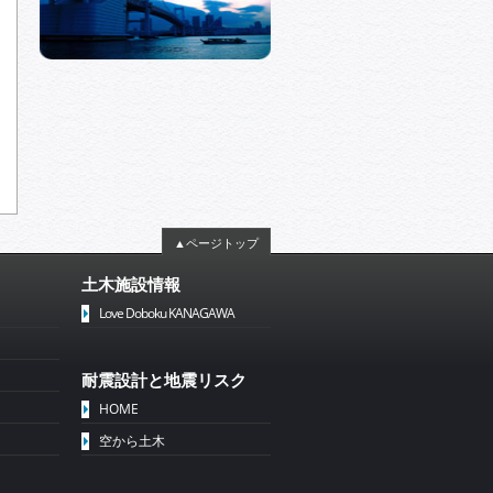
▲ページトップ
土木施設情報
Love Doboku KANAGAWA
耐震設計と地震リスク
HOME
空から土木