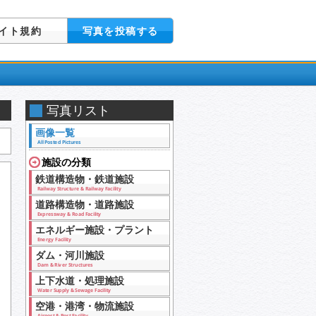
イト規約
写真を投稿する
写真リスト
画像一覧
All Posted Pictures
施設の分類
鉄道構造物・鉄道施設
Railway Structure & Railway Facility
道路構造物・道路施設
Expressway & Road Facility
エネルギー施設・プラント
Energy Facility
ダム・河川施設
Dam & River Structures
上下水道・処理施設
Water Supply & Sewage Facility
空港・港湾・物流施設
Airport & Port Facility