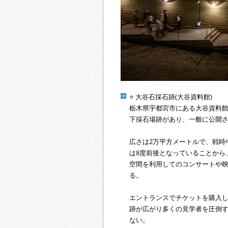
⭐️ 大谷石採石跡(大谷資料館)
栃木県宇都宮市にある大谷資料館の
下採石場跡があり、一般に公開
広さは2万平方メートルで、戦時
は8度前後となっていることから
空間を利用してのコンサートや映
る。
エントランスでチケットを購入
跡が広がり多くの見学者を圧倒
ない。