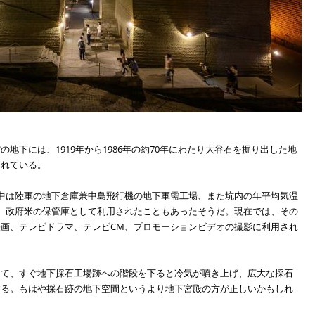
地下には、1919年から1986年の約70年にわたり大谷石を掘り出した地
されている。
中は陸軍の地下倉庫兼中島飛行機の地下軍需工場、また坑内の年平均気温
、政府米の保管庫として利用されたこともあったそうだ。現在では、その
画、テレビドラマ、テレビCM、プロモーションビデオの撮影に利用され
して、すぐ地下採石工場跡への階段を下ると冷気が噴き上げ、広大な採石
する。もはや採石跡の地下空間というより地下宮殿の方が正しいかもしれ