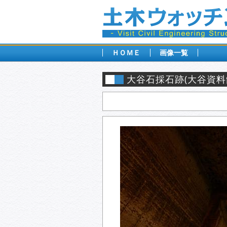
ＨＯＭＥ
画像一覧
大谷石採石跡(大谷資料