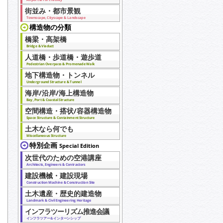
街並み・都市景観
Townscape, Cityscape & Landscape
構造物の分類
橋梁・高架橋
Bridge & Viaduct
人道橋・歩道橋・遊歩道
Pedestrian Overpass & Promenade Walk
地下構造物・トンネル
Underground Structure & Tunnel
海岸/沿岸/海上構造物
Bay, Port & Coastal Structure
空間構造・搭状/容器構造物
Space Structure & Containment Structure
土木なら何でも
Miscellaneous Structure
特別企画
Special Edition
次世代のための空港講座
Architects, Engineers & Contractors
建設機械・建設現場
Construction Machine & Construction Site
土木遺産・歴史的建造物
Landmark & Civil Engineering Heritage
インフラツーリズム推進会議
インフラツアー＆インターンシップ