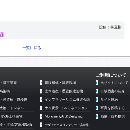
投稿：林直樹
一覧に戻る
ご利用について
・都市景観
建設機械・建設現場
当サイトについて
高架橋
土木遺産・歴史的建造物
出版図書の紹介
・歩道橋・遊歩道
インフラツーリズム推進会議
サイト規約
造物・トンネル
土木夜景･イルミネーション
写真を投稿する
沿岸/海上構造物
Monument, Art & Designing
画像・資料提供
造・搭状/容器構造物
デザイナーズコンクリート倶楽部