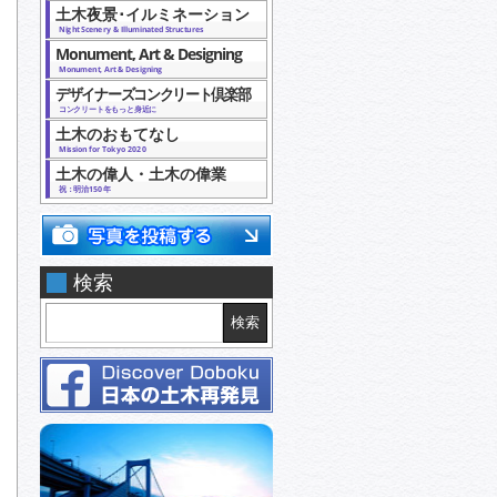
土木夜景･イルミネーション
Night Scenery & Illuminated Structures
Monument, Art & Designing
Monument, Art & Designing
デザイナーズコンクリート倶楽部
コンクリートをもっと身近に
土木のおもてなし
Mission for Tokyo 2020
土木の偉人・土木の偉業
祝：明治150年
検索
検索