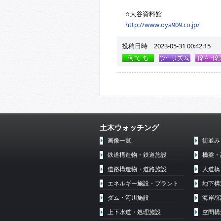
⭐️大谷資料館
http://www.oya909.co.jp/
投稿日時 2023-05-31 00:42:15
土木ウォッチング
画像一覧.
街並み
鉄道構造物・鉄道施設
橋梁・
道路構造物・道路施設
人道橋
エネルギー施設・プラント
地下構
ダム・河川施設
海岸/
上下水道・処理施設
空間構