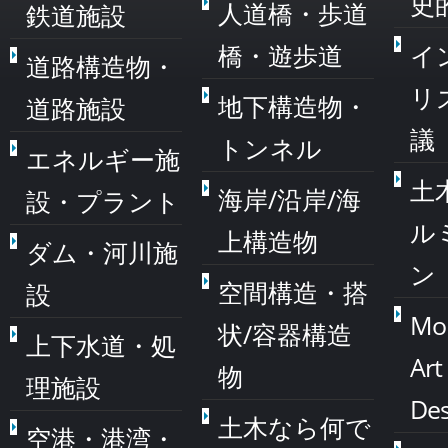
史
人道橋・歩道
鉄道施設
橋・遊歩道
イ
道路構造物・
リ
地下構造物・
道路施設
議
トンネル
エネルギー施
土
海岸/沿岸/海
設・プラント
ル
上構造物
ダム・河川施
ン
空間構造・搭
設
Mo
状/容器構造
上下水道・処
Art
物
理施設
Des
土木なら何で
空港・港湾・