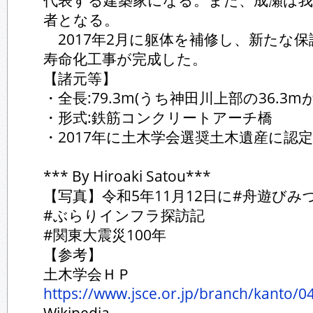
代表する建築家になる。また、成瀬は我
者となる。
2017年2月に躯体を補修し、新たな
寿命化工事が完成した。
【諸元等】
・全長:79.3m(うち神田川上部の36.3
・形式:鉄筋コンクリートアーチ橋
・2017年に土木学会選奨土木遺産に認定
*** By Hiroaki Satou***
【写真】令和5年11月12日に#舟遊び
#ぶらりインフラ探訪記
#関東大震災100年
【参考】
土木学会ＨＰ
https://www.jsce.or.jp/branch/kanto/0