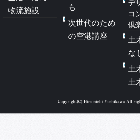
デ
も
物流施設
コ
次世代のため
倶
の空港講座
土
な
土
土