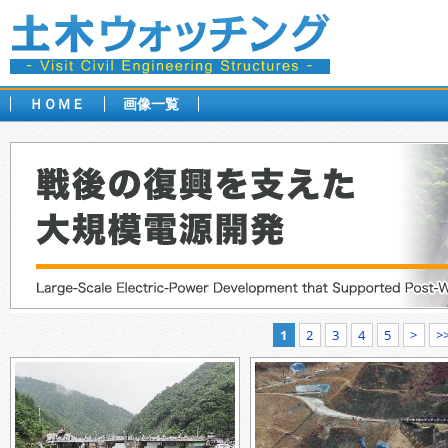
ＨＯＭＥ
画像一覧
1
2
3
4
5
>
>