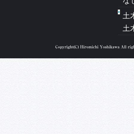
な
土
土