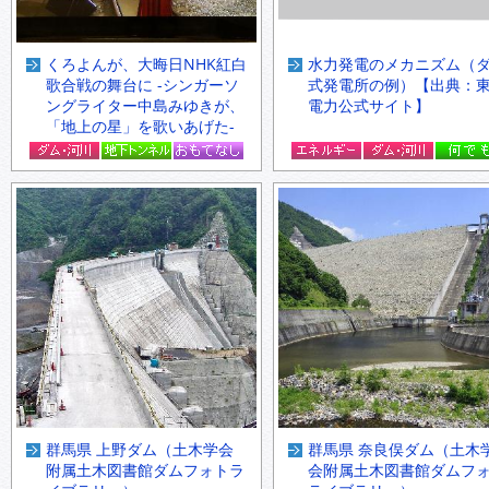
くろよんが、大晦日NHK紅白
水力発電のメカニズム（
歌合戦の舞台に -シンガーソ
式発電所の例）【出典：
ングライター中島みゆきが、
電力公式サイト】
「地上の星」を歌いあげた-
群馬県 上野ダム（土木学会
群馬県 奈良俣ダム（土木
附属土木図書館ダムフォトラ
会附属土木図書館ダムフ