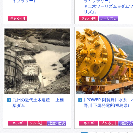
イブラリー）
ライブラリー）
＃土木ツーリズム #ダム
リズム
九州の近代土木遺産：‐上椎
J-POWER 阿賀野川水系－
葉ダム‐
野川 下郷発電所(福島県)