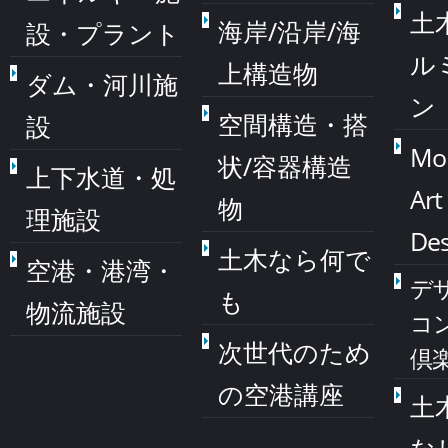
土
海岸/沿岸/海
設・プラント
ル
上構造物
ダム・河川施
ン
空間構造・搭
設
Mo
状/容器構造
上下水道・処
Art
物
理施設
Des
土木なら何で
空港・港湾・
デ
も
物流施設
コ
次世代のため
倶
の空港講座
土