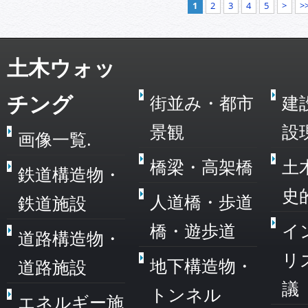
1
2
3
4
5
>
>
土木ウォッ
チング
街並み・都市
建
景観
設
画像一覧.
橋梁・高架橋
土
鉄道構造物・
史
人道橋・歩道
鉄道施設
橋・遊歩道
イ
道路構造物・
リ
地下構造物・
道路施設
議
トンネル
エネルギー施