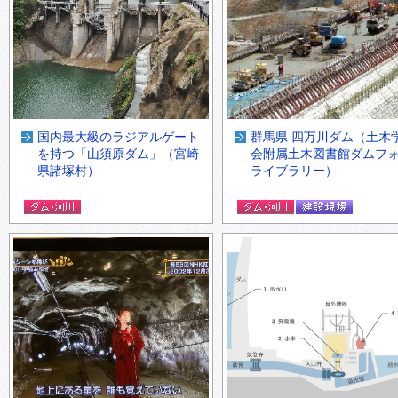
国内最大級のラジアルゲート
群馬県 四万川ダム（土木
を持つ「山須原ダム」（宮崎
会附属土木図書館ダムフ
県諸塚村）
ライブラリー）