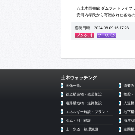
☆土木図書館 ダムフォトライブ
安河内孝氏から寄贈された各地
投稿日時 2024-08-09 16:17:28
土木ウォッチング
画像一覧.
街並み
鉄道構造物・鉄道施設
橋梁・
道路構造物・道路施設
人道橋
エネルギー施設・プラント
地下構
ダム・河川施設
海岸/
上下水道・処理施設
空間構