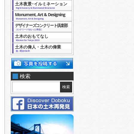
土木夜景･イルミネーション
Night Scenery & Illuminated Structures
Monument, Art & Designing
Monument, Art & Designing
デザイナーズコンクリート倶楽部
コンクリートをもっと身近に
土木のおもてなし
Mission for Tokyo 2020
土木の偉人・土木の偉業
祝：明治150年
検索
検索