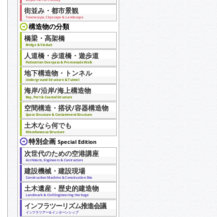
街並み・都市景観
Townscape, Cityscape & Landscape
構造物の分類
橋梁・高架橋
Bridge & Viaduct
人道橋・歩道橋・遊歩道
Pedestrian Overpass & Promenade Walk
地下構造物・トンネル
Underground Structure & Tunnel
海岸/沿岸/海上構造物
Bay, Port & Coastal Structure
空間構造・搭状/容器構造物
Space Structure & Containment Structure
土木なら何でも
Miscellaneous Structure
特別企画
Special Edition
次世代のための空港講座
Architects, Engineers & Contractors
建設機械・建設現場
Construction Machine & Construction Site
土木遺産・歴史的建造物
Landmark & Civil Engineering Heritage
インフラツーリズム推進会議
インフラツアー＆インターンシップ