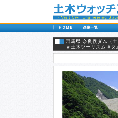
ＨＯＭＥ
画像一覧
群馬県 奈良俣ダム（
＃土木ツーリズム #ダ