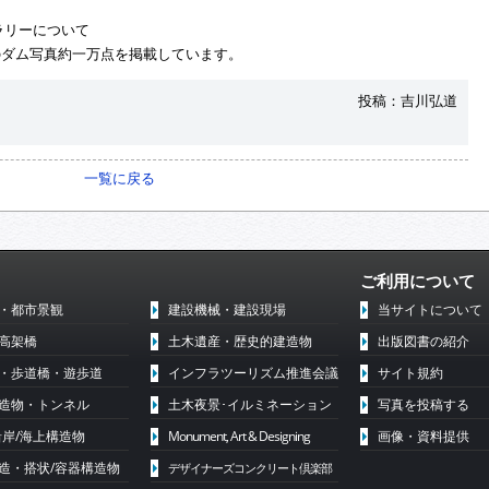
ラリーについて
のダム写真約一万点を掲載しています。
投稿：吉川弘道
一覧に戻る
ご利用について
・都市景観
建設機械・建設現場
当サイトについて
高架橋
土木遺産・歴史的建造物
出版図書の紹介
・歩道橋・遊歩道
インフラツーリズム推進会議
サイト規約
造物・トンネル
土木夜景･イルミネーション
写真を投稿する
沿岸/海上構造物
Monument, Art & Designing
画像・資料提供
造・搭状/容器構造物
デザイナーズコンクリート倶楽部