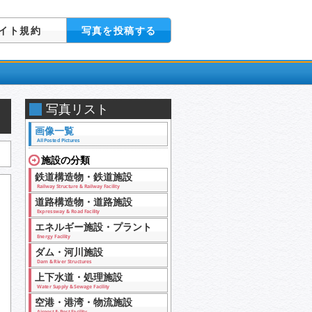
イト規約
写真を投稿する
写真リスト
画像一覧
All Posted Pictures
施設の分類
鉄道構造物・鉄道施設
Railway Structure & Railway Facility
道路構造物・道路施設
Expressway & Road Facility
エネルギー施設・プラント
Energy Facility
ダム・河川施設
Dam & River Structures
上下水道・処理施設
Water Supply & Sewage Facility
空港・港湾・物流施設
Airport & Port Facility