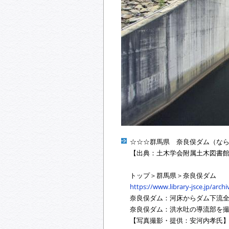
☆☆☆群馬県 奈良俣ダム（な
【出典：土木学会附属土木図書館
トップ＞群馬県＞奈良俣ダム
https://www.library-jsce.jp/arc
奈良俣ダム：河床からダム下流全体を撮影20
奈良俣ダム：洪水吐の導流部を撮影2008.
【写真撮影・提供：安河内孝氏