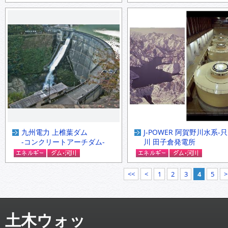
九州電力 上椎葉ダム
J-POWER 阿賀野川水系-
-コンクリートアーチダム-
川 田子倉発電所
<<
<
1
2
3
4
5
>
土木ウォッ