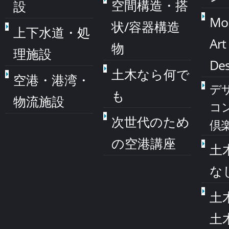
空間構造・搭
設
Mo
状/容器構造
上下水道・処
Art
物
理施設
Des
土木なら何で
空港・港湾・
デ
も
物流施設
コ
次世代のため
倶
の空港講座
土
な
土
土