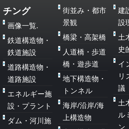
チング
街並み・都市
建
景観
設
画像一覧.
橋梁・高架橋
土
鉄道構造物・
史
人道橋・歩道
鉄道施設
橋・遊歩道
イ
道路構造物・
リ
地下構造物・
道路施設
議
トンネル
エネルギー施
土
海岸/沿岸/海
設・プラント
ル
上構造物
ダム・河川施
ン