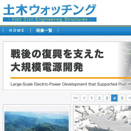
ＨＯＭＥ
画像一覧
<<
<
1
2
3
4
5
>