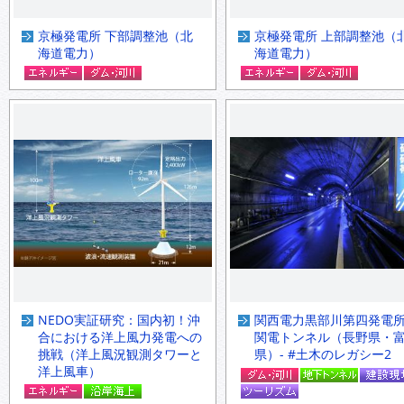
京極発電所 下部調整池（北
京極発電所 上部調整池（
海道電力）
海道電力）
NEDO実証研究：国内初！沖
関西電力黒部川第四発電所 
合における洋上風力発電への
関電トンネル（長野県・
挑戦（洋上風況観測タワーと
県）- #土木のレガシー2
洋上風車）