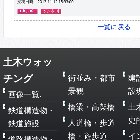
投稿日時 2013-11-12 15:33:00
一覧に戻る
土木ウォッ
チング
街並み・都市
建
景観
設
画像一覧.
橋梁・高架橋
土
鉄道構造物・
史
人道橋・歩道
鉄道施設
橋・遊歩道
イ
道路構造物・