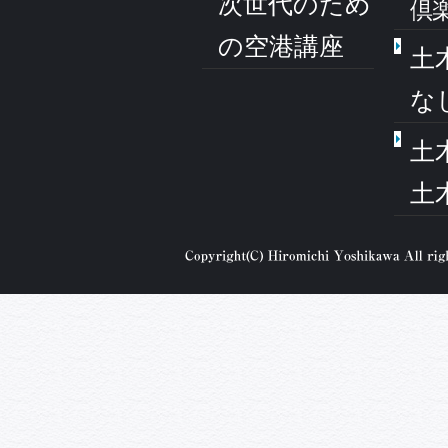
次世代のため
倶
の空港講座
土
な
土
土