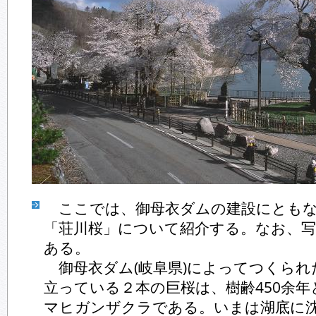
ここでは、御母衣ダムの建設にともな
「荘川桜」について紹介する。なお、写
ある。
御母衣ダム(岐阜県)によってつくられ
立っている２本の巨桜は、樹齢450余
マヒガンザクラである。いまは湖底に