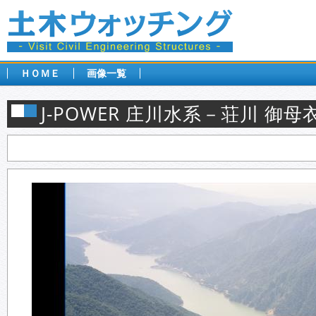
ＨＯＭＥ
画像一覧
J-POWER 庄川水系－荘川 御母