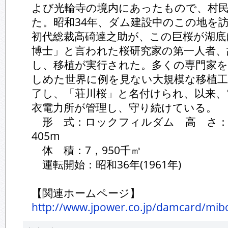
よび光輪寺の境内にあったもので、村
た。昭和34年、ダム建設中のこの地を訪れた
初代総裁高碕達之助が、この巨桜が湖底
博士」と言われた桜研究家の第一人者、
し、移植が実行された。多くの専門家
しめた世界に例を見ない大規模な移植工事
了し、「荘川桜」と名付けられ、以来、電源
衣電力所が管理し、守り続けている。
形 式：ロックフィルダム 高 さ：1
405m
体 積：7，950千㎥
運転開始：昭和36年(1961年)
【関連ホームページ】
http://www.jpower.co.jp/damcard/mib