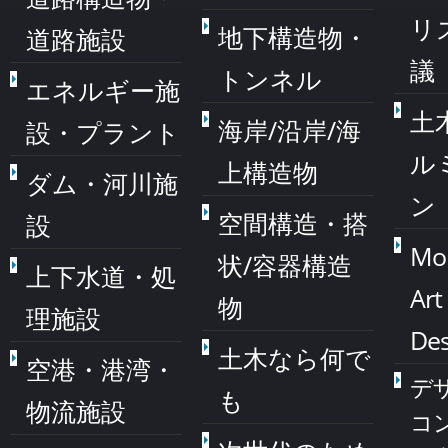
リ
地下構造物・
道路施設
議
トンネル
エネルギー施
土
海岸/沿岸/海
設・プラント
ル
上構造物
ダム・河川施
ン
空間構造・搭
設
Mo
状/容器構造
上下水道・処
Art
物
理施設
Des
土木なら何で
空港・港湾・
デ
も
物流施設
コ