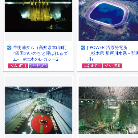
早明浦ダム（高知県本山町）
J-POWER 沼原発電所
-‘四国のいのち’と呼ばれるダ
（栃木県 那珂川水系－那
ム- #土木のレガシー2
川）