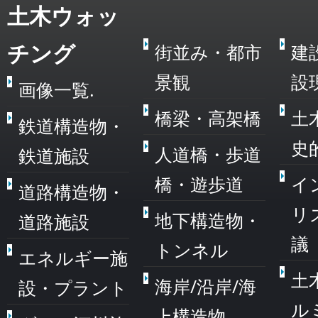
土木ウォッ
チング
街並み・都市
建
景観
設
画像一覧.
橋梁・高架橋
土
鉄道構造物・
史
人道橋・歩道
鉄道施設
橋・遊歩道
イ
道路構造物・
リ
地下構造物・
道路施設
議
トンネル
エネルギー施
土
海岸/沿岸/海
設・プラント
ル
上構造物