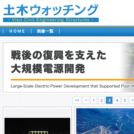
ＨＯＭＥ
画像一覧
<<
<
1
2
3
4
5
>