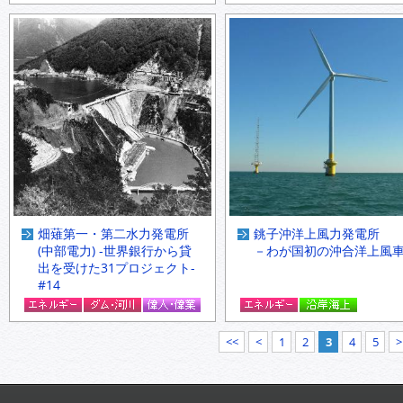
畑薙第一・第二水力発電所
銚子沖洋上風力発電所
(中部電力) -世界銀行から貸
－わが国初の沖合洋上風
出を受けた31プロジェクト-
#14
<<
<
1
2
3
4
5
>