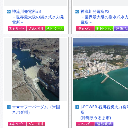
神流川発電所#3
神流川発電所#2
－世界最大級の揚水式水力発
－世界最大級の揚水式水
電所－
電所－
☆★☆フーバーダム（米国
J-POWER 石川石炭火力発
ネバダ州）
所
(沖縄県うるま市)