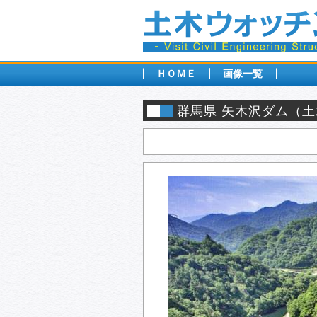
ＨＯＭＥ
画像一覧
群馬県 矢木沢ダム（