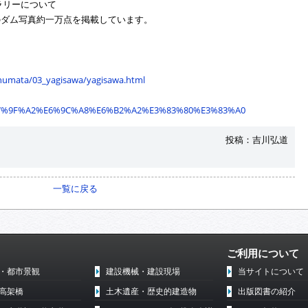
ラリーについて
のダム写真約一万点を掲載しています。
/numata/03_yagisawa/yagisawa.html
iki/%E7%9F%A2%E6%9C%A8%E6%B2%A2%E3%83%80%E3%83%A0
投稿：吉川弘道
一覧に戻る
ご利用について
・都市景観
建設機械・建設現場
当サイトについて
高架橋
土木遺産・歴史的建造物
出版図書の紹介