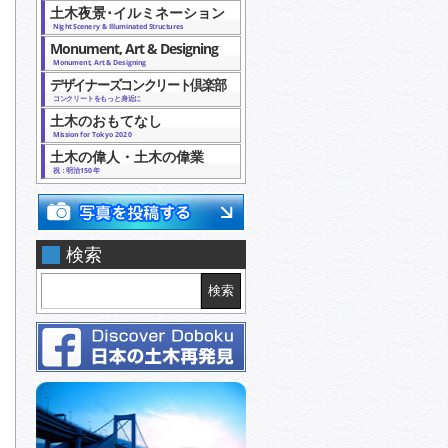
土木夜景･イルミネーション
Night Scenery & Illuminated Structures
Monument, Art & Designing
Monument, Art & Designing
デザイナーズコンクリート倶楽部
コンクリートをもっと身近に
土木のおもてなし
Mission for Tokyo 2020
土木の偉人・土木の偉業
祝：明治150年
検索
検索