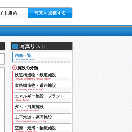
イト規約
写真を投稿する
写真リスト
画像一覧
All Posted Pictures
施設の分類
鉄道構造物・鉄道施設
Railway Structure & Railway Facility
道路構造物・道路施設
Expressway & Road Facility
エネルギー施設・プラント
Energy Facility
ダム・河川施設
Dam & River Structures
上下水道・処理施設
Water Supply & Sewage Facility
空港・港湾・物流施設
Airport & Port Facility