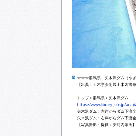
☆☆☆群馬県 矢木沢ダム（や
【出典：土木学会附属土木図書館
トップ＞群馬県＞矢木沢ダム
https://www.library-jsce.jp/arc
矢木沢ダム：左岸からダム下流全体を撮影 2
矢木沢ダム：右岸からダム下流全体を撮影 2
【写真撮影・提供：安河内孝氏