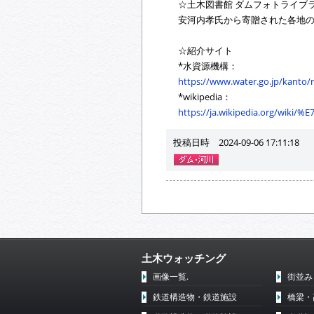
☆土木図書館 ダムフォトライブ
安河内孝氏から寄贈された各地
☆紹介サイト
*水資源機構：
https://www.water.go.jp/kanto
*wikipedia：
https://ja.wikipedia.org/w
投稿日時 2024-09-06 17:11:18
土木ウォッチング
画像一覧.
街並み
鉄道構造物・鉄道施設
橋梁・