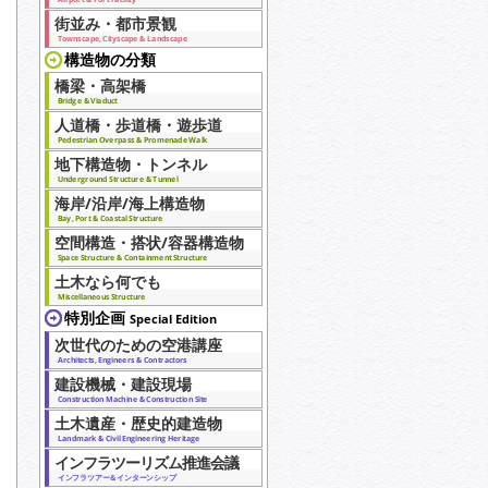
街並み・都市景観
Townscape, Cityscape & Landscape
構造物の分類
橋梁・高架橋
Bridge & Viaduct
人道橋・歩道橋・遊歩道
Pedestrian Overpass & Promenade Walk
地下構造物・トンネル
Underground Structure & Tunnel
海岸/沿岸/海上構造物
Bay, Port & Coastal Structure
空間構造・搭状/容器構造物
Space Structure & Containment Structure
土木なら何でも
Miscellaneous Structure
特別企画
Special Edition
次世代のための空港講座
Architects, Engineers & Contractors
建設機械・建設現場
Construction Machine & Construction Site
土木遺産・歴史的建造物
Landmark & Civil Engineering Heritage
インフラツーリズム推進会議
インフラツアー＆インターンシップ