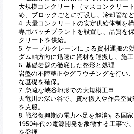
大規模コンクリート（マスコンクリー
め、ブロックごとに打設し、冷却管な
4. 大量コンクリートの安定供給体制を
専用バッチプラントを設置し、品質を
クリートを供給。
5. ケーブルクレーンによる資材運搬の
ダム軸方向に迅速に資材を運搬し、施工
6. 基礎岩盤の徹底した整形と処理
岩盤の不陸整正やグラウチングを行い
な基礎を確保。
7. 急峻な峡谷地形での大規模工事
天竜川の深い谷で、資材搬入や作業空間
を克服。
8. 戦後復興期の電力不足を解消する国
1950年代の電源開発を象徴する工事で
を発揮。