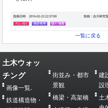
投稿日時 2016-02-23 22:37:00
投稿：吉川研究室
一覧に戻る
土木ウォッ
チング
街並み・都市
建
景観
設
画像一覧.
橋梁・高架橋
土
鉄道構造物・
史