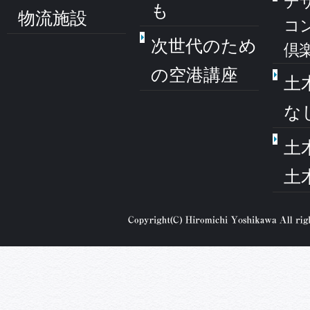
デ
も
物流施設
コ
次世代のため
倶
の空港講座
土
な
土
土