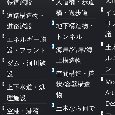
人道橋・歩道
鉄道施設
橋・遊歩道
イ
道路構造物・
リ
地下構造物・
道路施設
議
トンネル
エネルギー施
土
海岸/沿岸/海
設・プラント
ル
上構造物
ダム・河川施
ン
空間構造・搭
設
Mo
状/容器構造
上下水道・処
Art
物
理施設
Des
土木なら何で
空港・港湾・