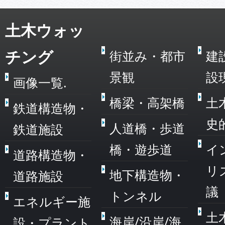
土木ウォッ
チング
街並み・都市
建
景観
設
画像一覧.
橋梁・高架橋
土
鉄道構造物・
史
人道橋・歩道
鉄道施設
橋・遊歩道
イ
道路構造物・
リ
地下構造物・
道路施設
議
トンネル
エネルギー施
土
海岸/沿岸/海
設・プラント