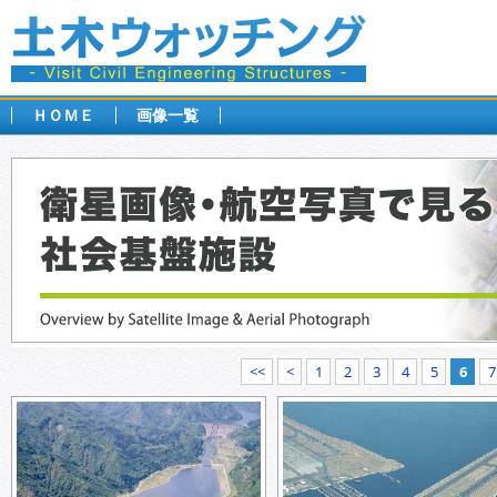
ＨＯＭＥ
画像一覧
<<
<
1
2
3
4
5
6
7