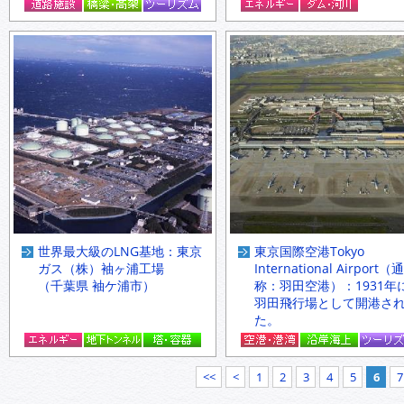
世界最大級のLNG基地：東京
東京国際空港Tokyo
ガス（株）袖ヶ浦工場
International Airport（通
（千葉県 袖ケ浦市）
称：羽田空港）：1931年
羽田飛行場として開港さ
た。
<<
<
1
2
3
4
5
6
7