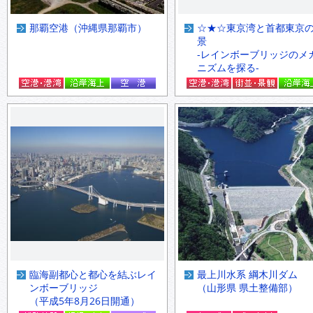
那覇空港（沖縄県那覇市）
☆★☆東京湾と首都東京
景
-レインボーブリッジのメ
ニズムを探る-
臨海副都心と都心を結ぶレイ
最上川水系 綱木川ダム
ンボーブリッジ
（山形県 県土整備部）
（平成5年8月26日開通）