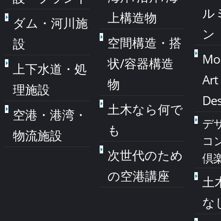
ル
上構造物
ダム・河川施
ン
空間構造・搭
設
Mo
状/容器構造
上下水道・処
Art
物
理施設
Des
土木なら何で
空港・港湾・
デ
も
物流施設
コ
次世代のため
倶
の空港講座
土
な