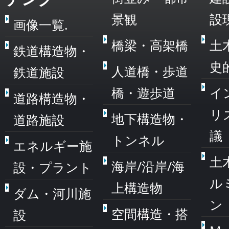
景観
設
画像一覧.
橋梁・高架橋
土
鉄道構造物・
史
人道橋・歩道
鉄道施設
橋・遊歩道
イ
道路構造物・
リ
地下構造物・
道路施設
議
トンネル
エネルギー施
土
海岸/沿岸/海
設・プラント
ル
上構造物
ダム・河川施
ン
空間構造・搭
設