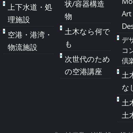
Mo
状/容器構造
上下水道・処
Art
物
理施設
Des
土木なら何で
空港・港湾・
デ
も
物流施設
コ
次世代のため
倶
の空港講座
土
な
土
土