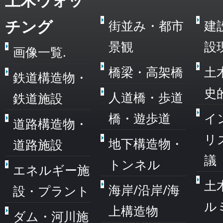
チング
街並み・都市
建
景観
設
画像一覧.
橋梁・高架橋
土
鉄道構造物・
史
人道橋・歩道
鉄道施設
橋・遊歩道
イ
道路構造物・
リ
地下構造物・
道路施設
議
トンネル
エネルギー施
土
海岸/沿岸/海
設・プラント
ル
上構造物
ダム・河川施