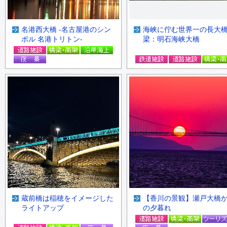
名港西大橋 -名古屋港のシン
海峡に佇む世界一の長大
ボル 名港トリトン-
梁：明石海峡大橋
蔵前橋は稲穂をイメージした
【香川の景観】瀬戸大橋
ライトアップ
の夕暮れ