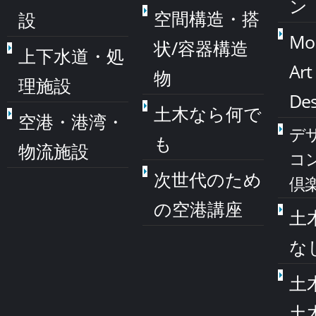
ン
空間構造・搭
設
Mo
状/容器構造
上下水道・処
Art
物
理施設
Des
土木なら何で
空港・港湾・
デ
も
物流施設
コ
次世代のため
倶
の空港講座
土
な
土
土