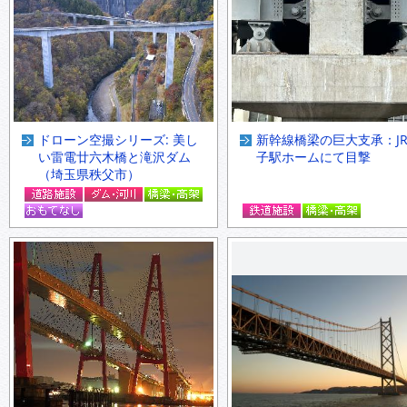
ドローン空撮シリーズ: 美し
新幹線橋梁の巨大支承：J
い雷電廿六木橋と滝沢ダム
子駅ホームにて目撃
（埼玉県秩父市）