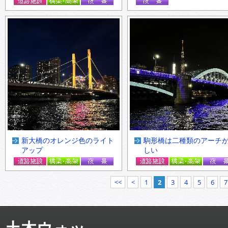
新大橋のオレンジ色のライト
駒形橋は二種類のアーチ
アップ
しい
<<
<
1
2
3
4
5
6
7
土木ウォッ