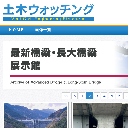
ＨＯＭＥ
画像一覧
<<
<
1
2
3
4
5
6
7