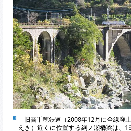
旧高千穂鉄道（2008年12月に全線廃
えき）近くに位置する綱ノ瀬橋梁は、19