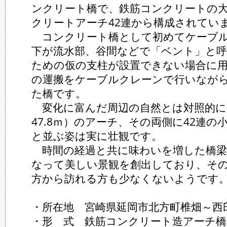
ンクリート橋で、鉄筋コンクリートの
クリートアーチ42連から構成されてい
コンクリート橋として初めてケーブル
下が流水部、谷間などで「ベント」と
ための仮の支柱が設置できない場合に
の運搬をケーブルクレーンで行いなが
た橋です。
変化に富んだ周辺の自然とは対照的に
47.8ｍ）のアーチ、その両側に42連
と並ぶ姿は実に壮観です。
時間の経過と共に味わいを増した橋梁
なって美しい景観を創出しており、そ
方から訪れる方も少なくないようです
・所在地 宮崎県延岡市北方町椎畑～西
・形 式 鉄筋コンクリート造アーチ橋