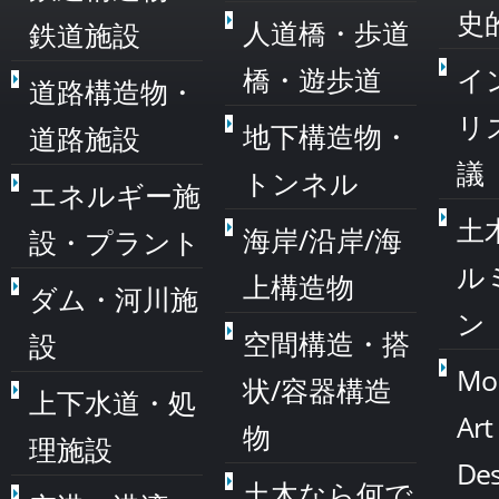
史
人道橋・歩道
鉄道施設
橋・遊歩道
イ
道路構造物・
リ
地下構造物・
道路施設
議
トンネル
エネルギー施
土
海岸/沿岸/海
設・プラント
ル
上構造物
ダム・河川施
ン
空間構造・搭
設
Mo
状/容器構造
上下水道・処
Art
物
理施設
Des
土木なら何で