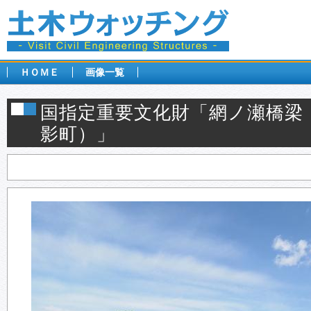
ＨＯＭＥ
画像一覧
国指定重要文化財「網ノ瀬橋梁
影町）」