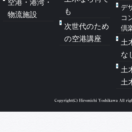
空港・港湾・
デ
も
物流施設
コ
次世代のため
倶
の空港講座
土
な
土
土