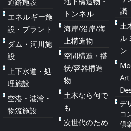
地下構造物・
道路施設
議
トンネル
エネルギー施
土
海岸/沿岸/海
設・プラント
ル
上構造物
ダム・河川施
ン
空間構造・搭
設
Mo
状/容器構造
上下水道・処
Art
物
理施設
Des
土木なら何で
空港・港湾・
デ
も
物流施設
コ
次世代のため
倶