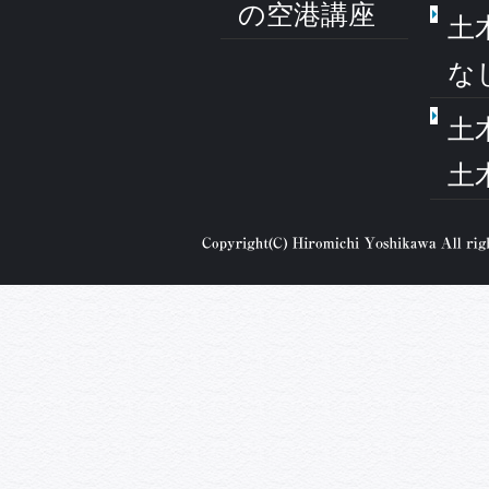
の空港講座
土
な
土
土