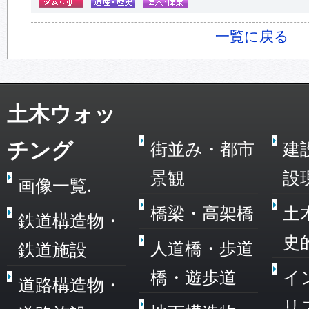
一覧に戻る
土木ウォッ
チング
街並み・都市
建
景観
設
画像一覧.
橋梁・高架橋
土
鉄道構造物・
史
人道橋・歩道
鉄道施設
橋・遊歩道
イ
道路構造物・
リ