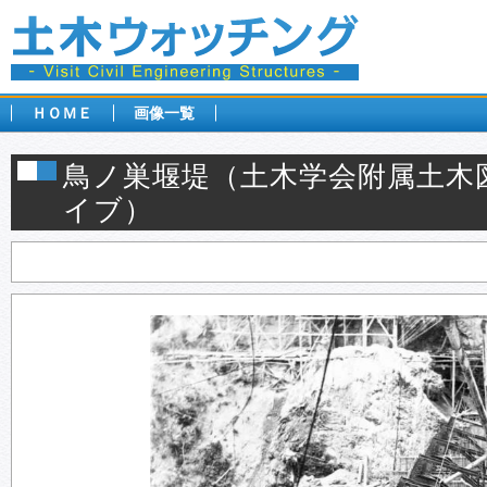
ＨＯＭＥ
画像一覧
鳥ノ巣堰堤（土木学会附属土木
イブ）