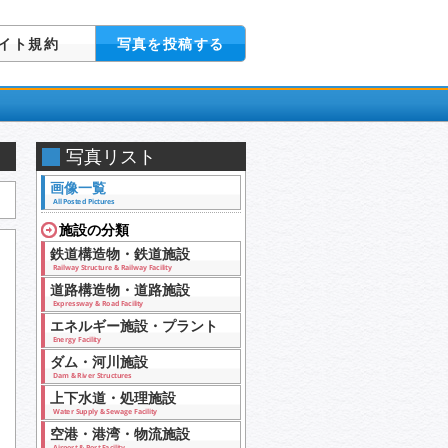
イト規約
写真を投稿する
写真リスト
画像一覧
All Posted Pictures
施設の分類
鉄道構造物・鉄道施設
Railway Structure & Railway Facility
道路構造物・道路施設
Expressway & Road Facility
エネルギー施設・プラント
Energy Facility
ダム・河川施設
Dam & River Structures
上下水道・処理施設
Water Supply & Sewage Facility
空港・港湾・物流施設
Airport & Port Facility