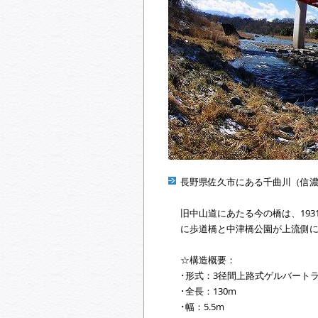
長野県佐久市にある千曲川（信
旧中山道にあたる今の橋は、193
に歩道橋と中津橋公園が上流側
☆構造概要：
･形式：3径間上路式ゲルバート
･全長：130m
･幅：5.5m