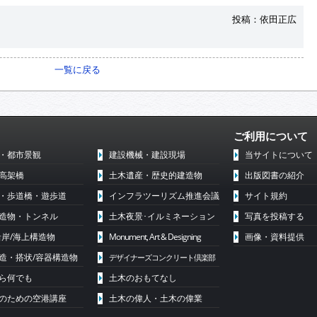
投稿：依田正広
一覧に戻る
ご利用について
・都市景観
建設機械・建設現場
当サイトについて
高架橋
土木遺産・歴史的建造物
出版図書の紹介
・歩道橋・遊歩道
インフラツーリズム推進会議
サイト規約
造物・トンネル
土木夜景･イルミネーション
写真を投稿する
沿岸/海上構造物
Monument, Art & Designing
画像・資料提供
造・搭状/容器構造物
デザイナーズコンクリート倶楽部
ら何でも
土木のおもてなし
代のための空港講座
土木の偉人・土木の偉業