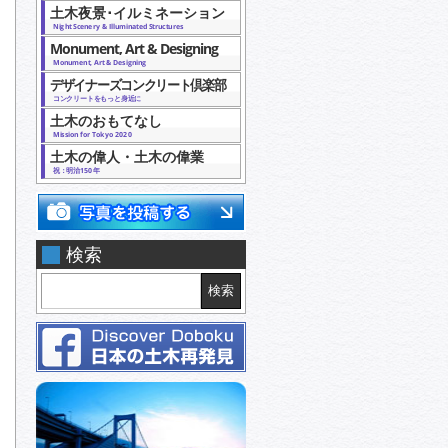
土木夜景･イルミネーション
Night Scenery & Illuminated Structures
Monument, Art & Designing
Monument, Art & Designing
デザイナーズコンクリート倶楽部
コンクリートをもっと身近に
土木のおもてなし
Mission for Tokyo 2020
土木の偉人・土木の偉業
祝：明治150年
検索
検索