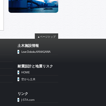
▲ページトップ
土木施設情報
Love Doboku KANAGAWA
耐震設計と地震リスク
HOME
空から土木
リンク
J-STA.com