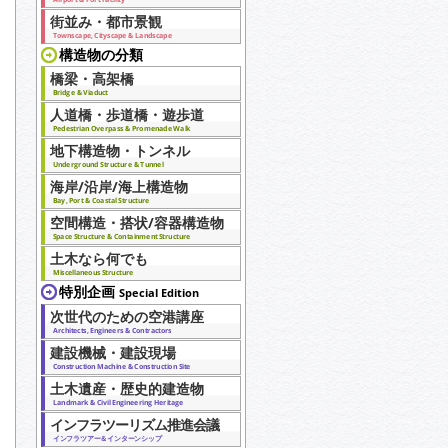
街並み・都市景観
Townscape, Cityscape & Landscape
構造物の分類
橋梁・高架橋
Bridge & Viaduct
人道橋・歩道橋・遊歩道
Pedestrian Overpass & Promenade Walk
地下構造物・トンネル
Underground Structure & Tunnel
海岸/沿岸/海上構造物
Bay, Port & Coastal Structure
空間構造・搭状/容器構造物
Space Structure & Containment Structure
土木なら何でも
Miscellaneous Structure
特別企画
Special Edition
次世代のための空港講座
Architects, Engineers & Contractors
建設機械・建設現場
Construction Machine & Construction Site
土木遺産・歴史的建造物
Landmark & Civil Engineering Heritage
インフラツーリズム推進会議
インフラツアー＆インターンシップ