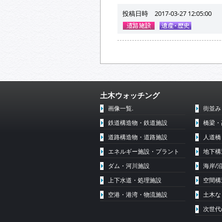
投稿日時 2017-03-27 12:05:00
土木ウォッチング
画像一覧.
街並み
鉄道構造物・鉄道施設
橋梁・
道路構造物・道路施設
人道橋
エネルギー施設・プラント
地下構
ダム・河川施設
海岸/
上下水道・処理施設
空間構
空港・港湾・物流施設
土木な
次世