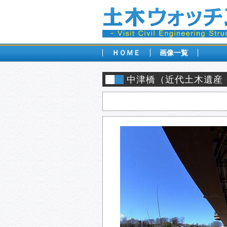
ＨＯＭＥ
画像一覧
中津橋（近代土木遺産