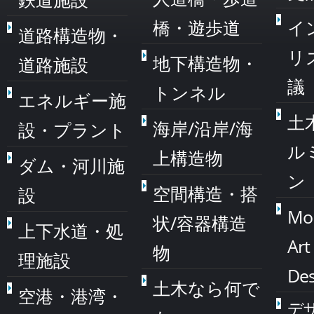
橋・遊歩道
イ
道路構造物・
リ
地下構造物・
道路施設
議
トンネル
エネルギー施
土
海岸/沿岸/海
設・プラント
ル
上構造物
ダム・河川施
ン
空間構造・搭
設
Mo
状/容器構造
上下水道・処
Art
物
理施設
Des
土木なら何で
空港・港湾・
デ