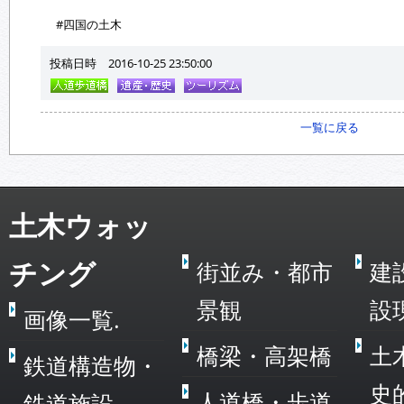
#四国の土木
投稿日時 2016-10-25 23:50:00
一覧に戻る
土木ウォッ
チング
街並み・都市
建
景観
設
画像一覧.
橋梁・高架橋
土
鉄道構造物・
史
人道橋・歩道
鉄道施設