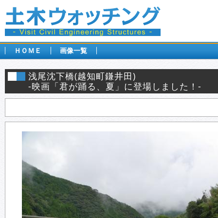
ＨＯＭＥ
画像一覧
浅尾沈下橋(越知町鎌井田)
-映画「君が踊る、夏」に登場しました！-