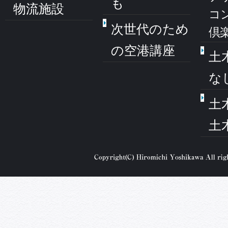
も
物流施設
コ
次世代のため
倶
の空港講座
土
な
土
土