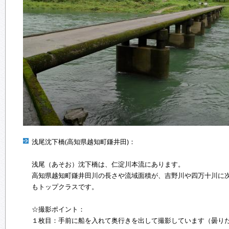
浅尾沈下橋(高知県越知町鎌井田)：
浅尾（あそお）沈下橋は、仁淀川本流にあります。
高知県越知町鎌井田川の長さや流域面積が、吉野川や四万十川に
もトップクラスです。
☆撮影ポイント：
１枚目：手前に船を入れて奥行きを出して撮影しています（曇り