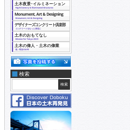
土木夜景･イルミネーション
Night Scenery & Illuminated Structures
Monument, Art & Designing
Monument, Art & Designing
デザイナーズコンクリート倶楽部
コンクリートをもっと身近に
土木のおもてなし
Mission for Tokyo 2020
土木の偉人・土木の偉業
祝：明治150年
検索
検索