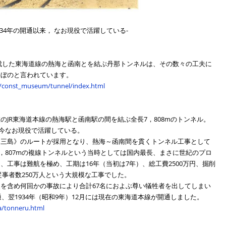
934年の開通以来， なお現役で活躍している-
て完成した東海道線の熱海と函南とを結ぶ丹那トンネルは、その数々の工夫に
けぼのと言われています。
ry/const_museum/tunnel/index.html
JR東海道本線の熱海駅と函南駅の間を結ぶ全長7，808mのトンネル。
、今なお現役で活躍している。
～三島》のルートが採用となり、熱海～函南間を貫くトンネル工事として
7，807mの複線トンネルという当時としては国内最長、まさに世紀のプロ
、工事は難航を極め、工期は16年（当初は7年）、総工費2500万円、掘削
べ従事者数250万人という大規模な工事でした。
を含め何回かの事故により合計67名におよぶ尊い犠牲者を出してしまい
通、翌1934年（昭和9年）12月には現在の東海道本線が開通しました。
a/tonneru.html