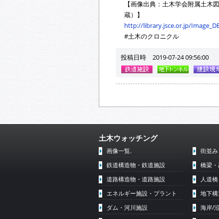
【画像出典：土木学会附属土木図
蔵）】
http://library.jsce.or.jp/Image
#土木のクロニクル
投稿日時 2019-07-24 09:56:00
土木ウォッチング
画像一覧.
街並み
鉄道構造物・鉄道施設
橋梁・
道路構造物・道路施設
人道橋
エネルギー施設・プラント
地下構
ダム・河川施設
海岸/