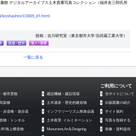
書館 デジタルアーカイブス土木貴重写真コレクション（福井友三郎氏所
_DB/koshashin/CO005_01.html
投稿：吉川研究室（東京都市大学 旧武蔵工業大学）
一覧に戻る
ご利用について
・都市景観
建設機械・建設現場
当サイトについて
高架橋
土木遺産・歴史的建造物
出版図書の紹介
・歩道橋・遊歩道
インフラツーリズム推進会議
サイト規約
造物・トンネル
土木夜景･イルミネーション
写真を投稿する
沿岸/海上構造物
Monument, Art & Designing
画像・資料提供