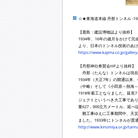
☆★東海道本線 丹那トンネル -1
【鹿島：建設博物誌より抜粋】
1934年、16年の歳月をかけ
より、日本のトンネル技術のあ
https://www.kajima.co.jp/galle
【丹那神社奉賛会HPより抜粋】
丹那（たんな）トンネルは現在の
1934年（大正7年）の開通以来
（中略）そして《小田原～熱海
1918年着工となりました。延長
ジェクトというべき大工事であり
量627，000立方メートル、延
難工事ゆえに工事期間中、天災
ました。1933年にトンネルが貫
http://www.kinomiya.or.jp/tann