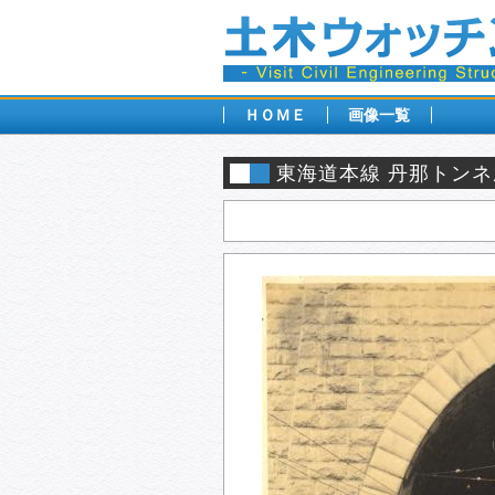
ＨＯＭＥ
画像一覧
東海道本線 丹那トンネル