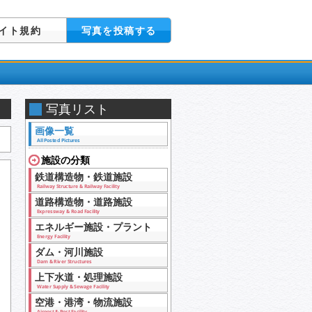
イト規約
写真を投稿する
写真リスト
画像一覧
All Posted Pictures
施設の分類
鉄道構造物・鉄道施設
Railway Structure & Railway Facility
道路構造物・道路施設
Expressway & Road Facility
エネルギー施設・プラント
Energy Facility
ダム・河川施設
Dam & River Structures
上下水道・処理施設
Water Supply & Sewage Facility
空港・港湾・物流施設
Airport & Port Facility