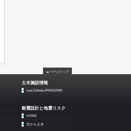
▲ページトップ
土木施設情報
Love Doboku KANAGAWA
耐震設計と地震リスク
HOME
空から土木