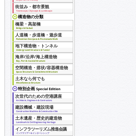
街並み・都市景観
Townscape, Cityscape & Landscape
構造物の分類
橋梁・高架橋
Bridge & Viaduct
人道橋・歩道橋・遊歩道
Pedestrian Overpass & Promenade Walk
地下構造物・トンネル
Underground Structure & Tunnel
海岸/沿岸/海上構造物
Bay, Port & Coastal Structure
空間構造・搭状/容器構造物
Space Structure & Containment Structure
土木なら何でも
Miscellaneous Structure
特別企画
Special Edition
次世代のための空港講座
Architects, Engineers & Contractors
建設機械・建設現場
Construction Machine & Construction Site
土木遺産・歴史的建造物
Landmark & Civil Engineering Heritage
インフラツーリズム推進会議
インフラツアー＆インターンシップ