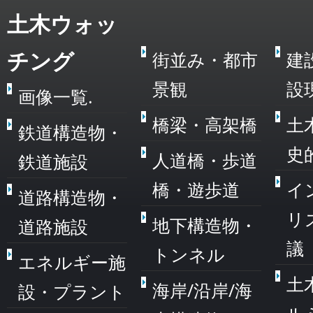
土木ウォッ
チング
街並み・都市
建
景観
設
画像一覧.
橋梁・高架橋
土
鉄道構造物・
史
人道橋・歩道
鉄道施設
橋・遊歩道
イ
道路構造物・
リ
地下構造物・
道路施設
議
トンネル
エネルギー施
土
海岸/沿岸/海
設・プラント