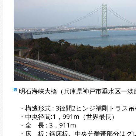
明石海峡大橋（兵庫県神戸市垂水区ー淡
・構造形式 : 3径間2ヒンジ補剛トラス吊
・中央径間:1，991m（世界最長）
・全 長 : 3，911m
・床 板 : 鋼床板。中央分離帯部分は