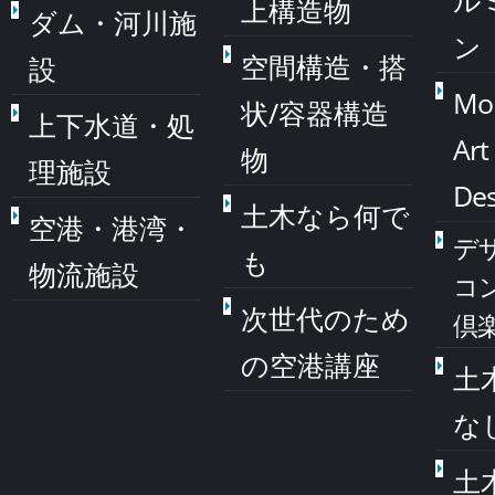
ル
上構造物
ダム・河川施
ン
空間構造・搭
設
Mo
状/容器構造
上下水道・処
Art
物
理施設
Des
土木なら何で
空港・港湾・
デ
も
物流施設
コ
次世代のため
倶
の空港講座
土
な
土