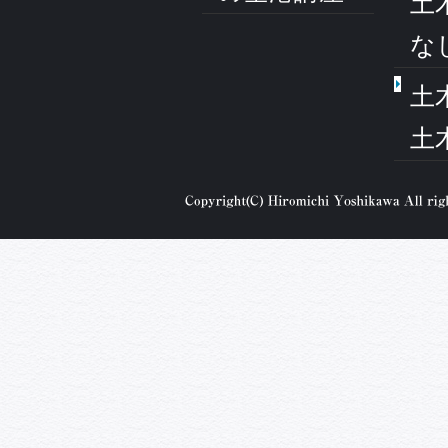
土
な
土
土