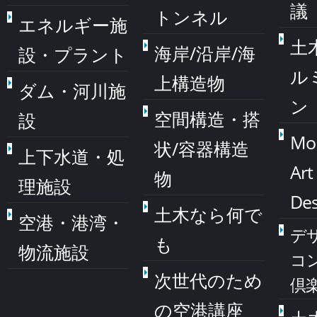
議
トンネル
エネルギー施
土
海岸/沿岸/海
設・プラント
ル
上構造物
ダム・河川施
ン
空間構造・搭
設
Mo
状/容器構造
上下水道・処
Art
物
理施設
Des
土木なら何で
空港・港湾・
デ
も
物流施設
コ
次世代のため
倶
の空港講座