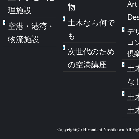
Art
物
理施設
Des
土木なら何で
空港・港湾・
デ
も
物流施設
コ
次世代のため
倶
の空港講座
土
な
土
土