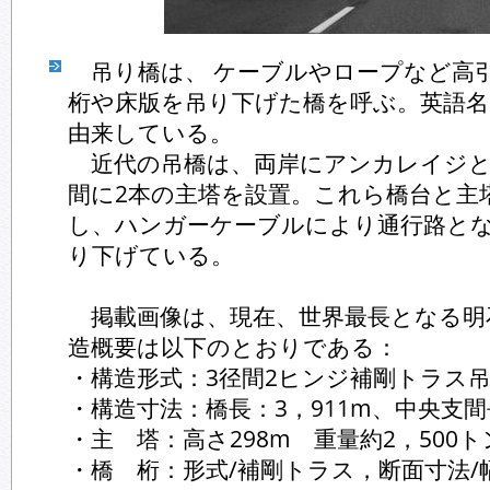
吊り橋は、 ケーブルやロープなど高
桁や床版を吊り下げた橋を呼ぶ。英語名Suspe
由来している。
近代の吊橋は、両岸にアンカレイジと
間に2本の主塔を設置。これら橋台と主
し、ハンガーケーブルにより通行路と
り下げている。
掲載画像は、現在、世界最長となる明
造概要は以下のとおりである：
・構造形式：3径間2ヒンジ補剛トラス
・構造寸法：橋長：3，911m、中央支間長
・主 塔：高さ298m 重量約2，500ト
・橋 桁：形式/補剛トラス，断面寸法/幅3