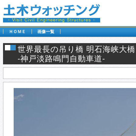
ＨＯＭＥ
画像一覧
世界最長の吊り橋 明石海峡大橋
-神戸淡路鳴門自動車道-