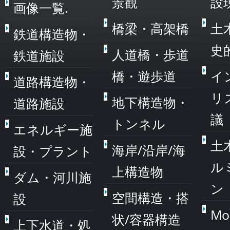
景観
設
画像一覧.
橋梁・高架橋
土
鉄道構造物・
史
人道橋・歩道
鉄道施設
橋・遊歩道
イ
道路構造物・
リ
地下構造物・
道路施設
議
トンネル
エネルギー施
土
海岸/沿岸/海
設・プラント
ル
上構造物
ダム・河川施
ン
空間構造・搭
設
Mo
状/容器構造
上下水道・処