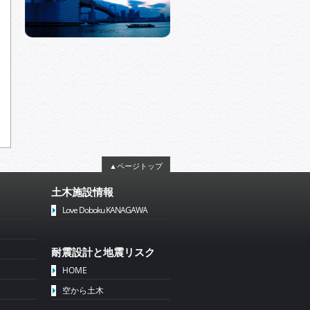
▲ページトップ
土木施設情報
Love Doboku KANAGAWA
耐震設計と地震リスク
HOME
空から土木