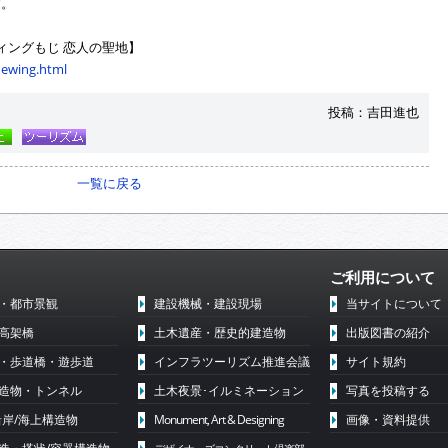
す。
ブルーウィングもじ 恋人の聖地】
uewing.html
投稿：吉田進也
一覧に戻る
ご利用について
・都市景観
建設機械・建設現場
当サイトについて
高架橋
土木遺産・歴史的建造物
出版図書の紹介
・歩道橋・遊歩道
インフラツーリズム推進会議
サイト規約
造物・トンネル
土木夜景･イルミネーション
写真を投稿する
沿岸/海上構造物
Monument, Art & Designing
画像・資料提供