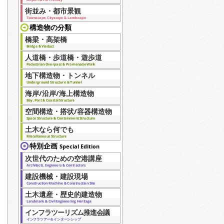
街並み・都市景観
Townscape, Cityscape & Landscape
構造物の分類
橋梁・高架橋
Bridge & Viaduct
人道橋・歩道橋・遊歩道
Pedestrian Overpass & Promenade Walk
地下構造物・トンネル
Underground Structure & Tunnel
海岸/沿岸/海上構造物
Bay, Port & Coastal Structure
空間構造・搭状/容器構造物
Space Structure & Containment Structure
土木なら何でも
Miscellaneous Structure
特別企画
Special Edition
次世代のための空港講座
Architects, Engineers & Contractors
建設機械・建設現場
Construction Machine & Construction Site
土木遺産・歴史的建造物
Landmark & Civil Engineering Heritage
インフラツーリズム推進会議
インフラツアー＆インターンシップ