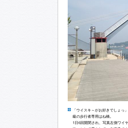
「ウイスキ～がお好きでしょっ」
級の歩行者専用はね橋。
1日6回開閉され、写真左側ワイ