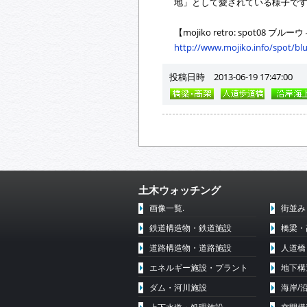
地」として愛されている様子で
【mojiko retro: spot08 
http://www.mojiko.info/spot/bl
投稿日時 2013-06-19 17:47:00
土木ウォッチング
画像一覧.
街並み
鉄道構造物・鉄道施設
橋梁・
道路構造物・道路施設
人道橋
エネルギー施設・プラント
地下構
ダム・河川施設
海岸/