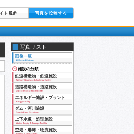
イト規約
写真を投稿する
写真リスト
画像一覧
All Posted Pictures
施設の分類
鉄道構造物・鉄道施設
Railway Structure & Railway Facility
道路構造物・道路施設
Expressway & Road Facility
エネルギー施設・プラント
Energy Facility
ダム・河川施設
Dam & River Structures
上下水道・処理施設
Water Supply & Sewage Facility
空港・港湾・物流施設
Airport & Port Facility