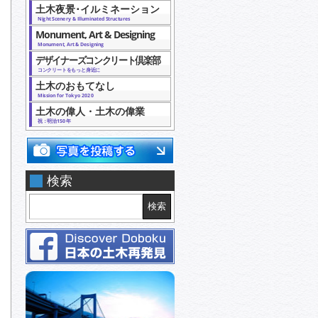
土木夜景･イルミネーション
Night Scenery & Illuminated Structures
Monument, Art & Designing
Monument, Art & Designing
デザイナーズコンクリート倶楽部
コンクリートをもっと身近に
土木のおもてなし
Mission for Tokyo 2020
土木の偉人・土木の偉業
祝：明治150年
検索
検索