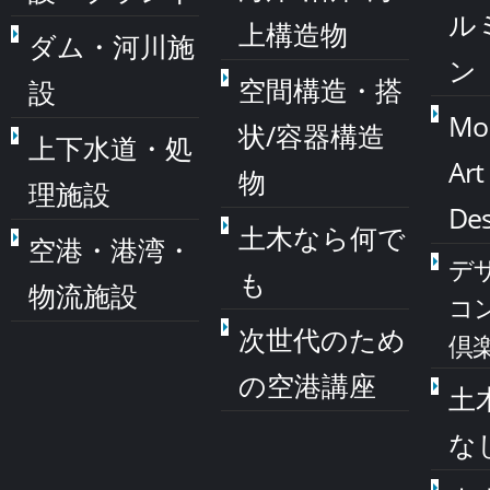
ル
上構造物
ダム・河川施
ン
空間構造・搭
設
Mo
状/容器構造
上下水道・処
Art
物
理施設
Des
土木なら何で
空港・港湾・
デ
も
物流施設
コ
次世代のため
倶
の空港講座
土
な