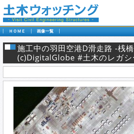
ＨＯＭＥ
画像一覧
施工中の羽田空港D滑走路 ‐桟橋
(c)DigitalGlobe #土木のレガ