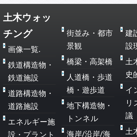
土木ウォッ
チング
街並み・都市
建
景観
設
画像一覧.
橋梁・高架橋
土
鉄道構造物・
史
人道橋・歩道
鉄道施設
橋・遊歩道
イ
道路構造物・
リ
地下構造物・
道路施設
議
トンネル
エネルギー施
土
海岸/沿岸/海
設・プラント