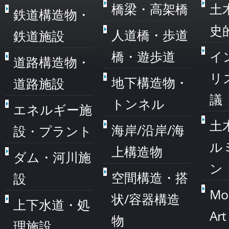
橋梁・高架橋
土
鉄道構造物・
史
人道橋・歩道
鉄道施設
橋・遊歩道
イ
道路構造物・
リ
地下構造物・
道路施設
議
トンネル
エネルギー施
土
海岸/沿岸/海
設・プラント
ル
上構造物
ダム・河川施
ン
空間構造・搭
設
Mo
状/容器構造
上下水道・処
Art
物
理施設