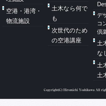
Des
土木なら何で
空港・港湾・
デ
も
物流施設
コ
次世代のため
倶
の空港講座
土
な
土
土