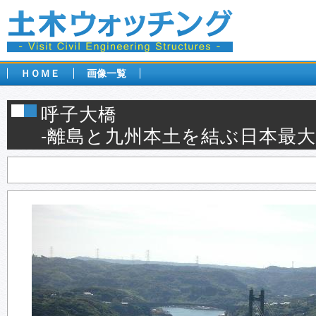
ＨＯＭＥ
画像一覧
呼子大橋
-離島と九州本土を結ぶ日本最大