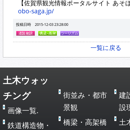
【佐賀県観光情報ポータルサイト あそ
obo-saga.jp/
投稿日時 2015-12-03 23:28:00
一覧に戻る
土木ウォッ
チング
街並み・都市
建
景観
設
画像一覧.
橋梁・高架橋
土
鉄道構造物・