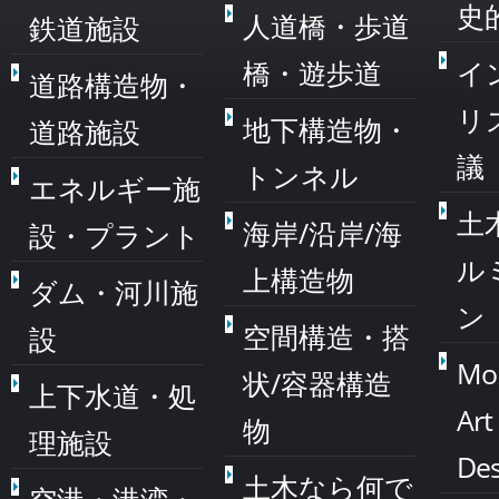
史
人道橋・歩道
鉄道施設
橋・遊歩道
イ
道路構造物・
リ
地下構造物・
道路施設
議
トンネル
エネルギー施
土
海岸/沿岸/海
設・プラント
ル
上構造物
ダム・河川施
ン
空間構造・搭
設
Mo
状/容器構造
上下水道・処
Art
物
理施設
Des
土木なら何で