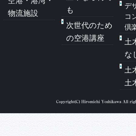
空港・港湾・
デ
も
物流施設
コ
次世代のため
倶
の空港講座
土
な
土
土