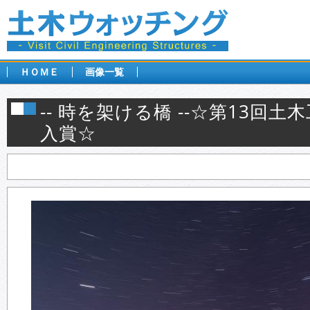
ＨＯＭＥ
画像一覧
-- 時を架ける橋 --☆第13回
入賞☆