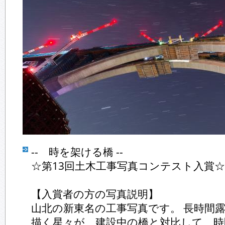
-- 時を架ける橋 --
☆第13回土木工事写真コンテスト入賞
【入賞者の方の写真説明】
山北の新東名の工事写真です。 長時間
描く星々が、建設中の橋と対比して、時