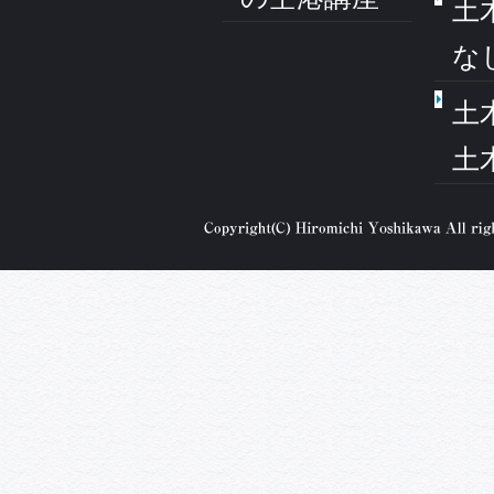
土
な
土
土