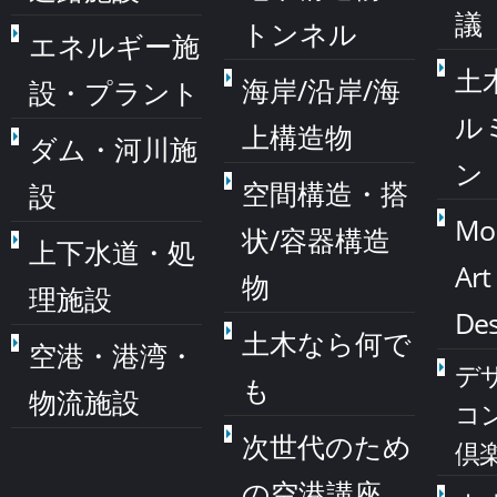
議
トンネル
エネルギー施
土
海岸/沿岸/海
設・プラント
ル
上構造物
ダム・河川施
ン
空間構造・搭
設
Mo
状/容器構造
上下水道・処
Art
物
理施設
Des
土木なら何で
空港・港湾・
デ
も
物流施設
コ
次世代のため
倶
の空港講座