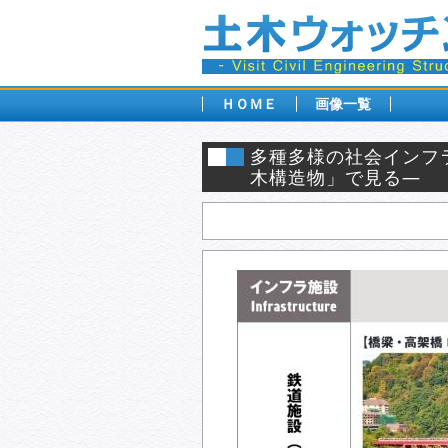
ＨＯＭＥ
画像一覧
多種多様の社会インフ
木構造物」で見る―