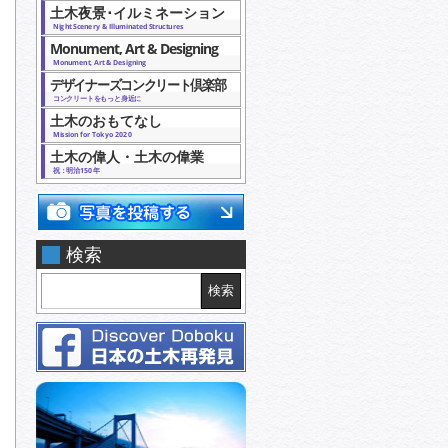
土木夜景･イルミネーション
Night Scenery & Illuminated Structures
Monument, Art & Designing
Monument, Art & Designing
デザイナーズコンクリート倶楽部
コンクリートをもっと身近に
土木のおもてなし
Mission for Tokyo 2020
土木の偉人・土木の偉業
祝：明治150年
検索
検索