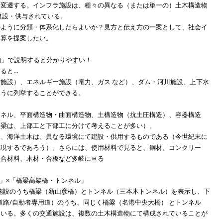
に変遷する。インフラ施設は、種々の異なる（または単一の）土木構造物
ure にて建設・供与されている。
のように分類・体系化したらよいか？見方と伝え方の一案として、社会イ
け算を提案したい。
物」で説明すると分かりやすい！
ると…
施設）、エネルギー施設（電力、ガス など）、ダム・河川施設、上下水
ように列挙することができる。
ンネル、平面構造物・曲面構造物、土構造物（抗土圧構造）、容器構造
橋梁は、上部工と下部工に分けて考えることが多い）。
木、海洋土木は、異なる環境にて建設・供用するものである（今世紀末に
実現するであろう）。さらには、使用材料で見ると、鋼材、コンクリー
複合材料、木材・合板など多岐に亘る
設」×「橋梁高架橋・トンネル」
施設のうち橋梁（新山彦橋）とトンネル（三本木トンネル）を表示し、下
道路/自動者専用道）のうち、同じく橋梁（名港中央大橋） とトンネル
ている。多くの交通施設は、複数の土木構造物にて構成されていることが