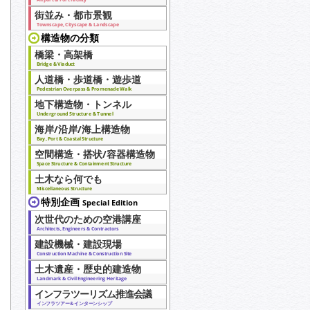
街並み・都市景観
Townscape, Cityscape & Landscape
構造物の分類
橋梁・高架橋
Bridge & Viaduct
人道橋・歩道橋・遊歩道
Pedestrian Overpass & Promenade Walk
地下構造物・トンネル
Underground Structure & Tunnel
海岸/沿岸/海上構造物
Bay, Port & Coastal Structure
空間構造・搭状/容器構造物
Space Structure & Containment Structure
土木なら何でも
Miscellaneous Structure
特別企画
Special Edition
次世代のための空港講座
Architects, Engineers & Contractors
建設機械・建設現場
Construction Machine & Construction Site
土木遺産・歴史的建造物
Landmark & Civil Engineering Heritage
インフラツーリズム推進会議
インフラツアー＆インターンシップ