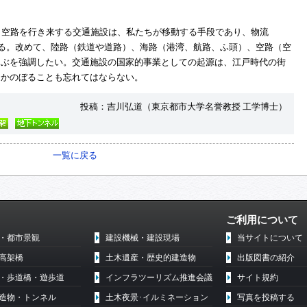
・空路を行き来する交通施設は、私たちが移動する手段であり、物流
設でもある。改めて、陸路（鉄道や道路）、海路（港湾、航路、ふ頭）、空路（空
よぶを強調したい。交通施設の国家的事業としての起源は、江戸時代の街
さかのぼることも忘れてはならない。
投稿：吉川弘道（東京都市大学名誉教授 工学博士）
一覧に戻る
ご利用について
・都市景観
建設機械・建設現場
当サイトについて
高架橋
土木遺産・歴史的建造物
出版図書の紹介
・歩道橋・遊歩道
インフラツーリズム推進会議
サイト規約
造物・トンネル
土木夜景･イルミネーション
写真を投稿する