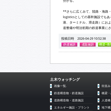
分かる。
**さらに広くみて、陸路・海路
logisticsとしての基幹施
港、ターミナル、滑走路）にお
道整備や明治初期の鉄道事業に
投稿日時 2026-04-29 10:52:38
土木ウォッチング
画像一覧.
街並み
鉄道構造物・鉄道施設
橋梁・
道路構造物・道路施設
人道橋
エネルギー施設・プラント
地下構