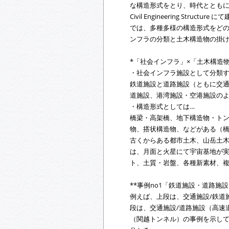
な構造形式をとり、時代ととも
Civil Engineering Struct
では、多種多様の構造形式をど
ンフラの分類と土木構造物の掛
*「社会インフラ」×「土木構造
・社会インフラ施設として分類す
鉄道施設と道路施設（ともに交通
道施設、港湾施設・空港施設の
・構造形式としては…
橋梁・高架橋、地下構造物・ト
物、搭状構造物、などがある（
古くからある都市土木、山岳土
は、月面と火星にて宇宙基地が
ト、土質・岩盤、各種新素材、
**事例no1「鉄道施設・道路施
例えば、上段は、交通施設/鉄道
段は、交通施設/道路施設（高速
（関越トンネル）の事例を示し