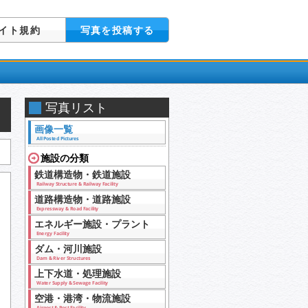
イト規約
写真を投稿する
写真リスト
画像一覧
All Posted Pictures
施設の分類
鉄道構造物・鉄道施設
Railway Structure & Railway Facility
道路構造物・道路施設
Expressway & Road Facility
エネルギー施設・プラント
Energy Facility
ダム・河川施設
Dam & River Structures
上下水道・処理施設
Water Supply & Sewage Facility
空港・港湾・物流施設
Airport & Port Facility