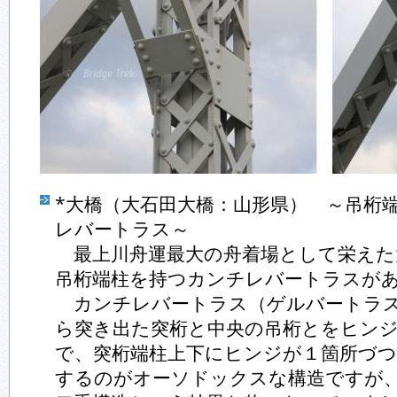
*大橋（大石田大橋：山形県） ～吊桁
レバートラス～
最上川舟運最大の舟着場として栄えた
吊桁端柱を持つカンチレバートラスが
カンチレバートラス（ゲルバートラス
ら突き出た突桁と中央の吊桁とをヒン
で、突桁端柱上下にヒンジが１箇所づ
するのがオーソドックスな構造ですが