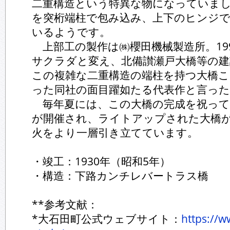
二重構造という特異な物になっていま
を突桁端柱で包み込み、上下のヒンジ
いるようです。
上部工の製作は㈱櫻田機械製造所。199
サクラダと変え、北備讃瀬戸大橋等の
この複雑な二重構造の端柱を持つ大橋こ
った同社の面目躍如たる代表作と言っ
毎年夏には、この大橋の完成を祝って
が開催され、ライトアップされた大橋
火をより一層引き立てています。
・竣工：1930年（昭和5年）
・構造：下路カンチレバートラス橋
**参考文献：
*大石田町公式ウェブサイト：
https://