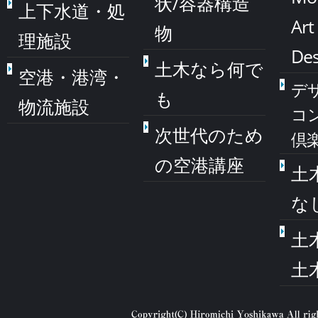
状/容器構造
上下水道・処
Art
物
理施設
Des
土木なら何で
空港・港湾・
デ
も
物流施設
コ
次世代のため
倶
の空港講座
土
な
土
土