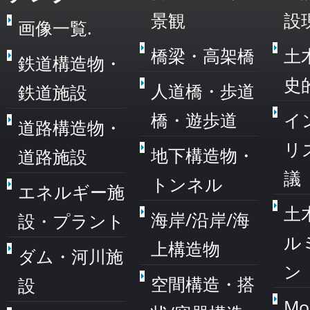
景観
設
画像一覧.
橋梁・高架橋
土
鉄道構造物・
史
人道橋・歩道
鉄道施設
橋・遊歩道
イ
道路構造物・
リ
地下構造物・
道路施設
議
トンネル
エネルギー施
土
海岸/沿岸/海
設・プラント
ル
上構造物
ダム・河川施
ン
空間構造・搭
設
Mo