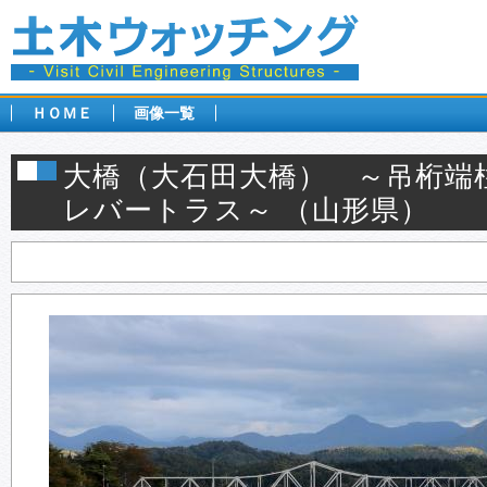
ＨＯＭＥ
画像一覧
大橋（大石田大橋） ～吊桁端
レバートラス～ （山形県）