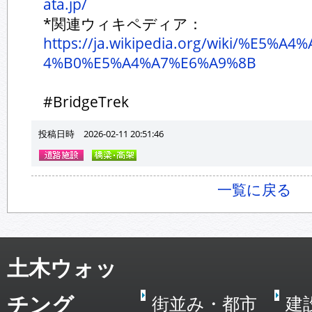
ata.jp/
*関連ウィキペディア：
https://ja.wikipedia.org/wiki/%E5%
4%B0%E5%A4%A7%E6%A9%8B
#BridgeTrek
投稿日時 2026-02-11 20:51:46
一覧に戻る
土木ウォッ
チング
街並み・都市
建