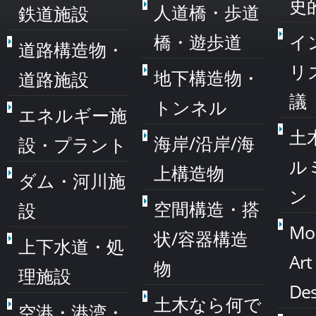
史
人道橋・歩道
鉄道施設
橋・遊歩道
イ
道路構造物・
リ
地下構造物・
道路施設
議
トンネル
エネルギー施
土
海岸/沿岸/海
設・プラント
ル
上構造物
ダム・河川施
ン
空間構造・搭
設
Mo
状/容器構造
上下水道・処
Art
物
理施設
Des
土木なら何で
空港・港湾・