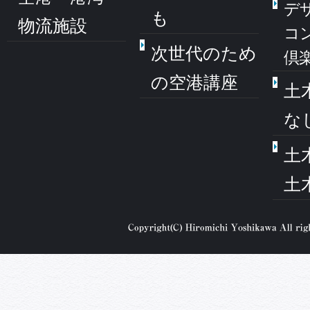
デ
も
物流施設
コ
次世代のため
倶
の空港講座
土
な
土
土