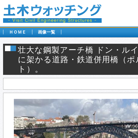
ＨＯＭＥ
画像一覧
壮大な鋼製アーチ橋 ドン・ル
に架かる道路・鉄道併用橋（ポ
ト）。