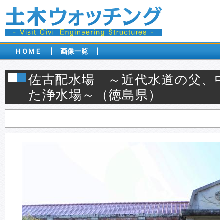
ＨＯＭＥ
画像一覧
佐古配水場 ～近代水道の父、
た浄水場～（徳島県）