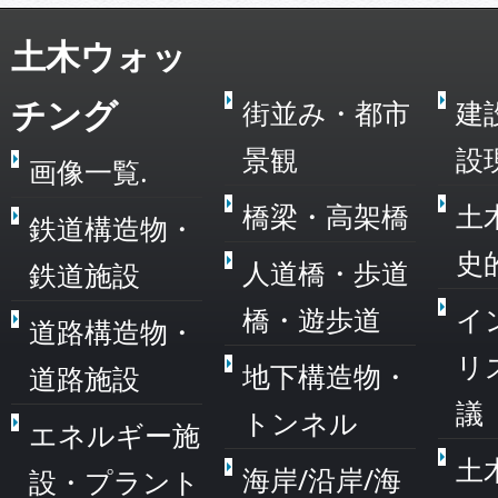
土木ウォッ
チング
街並み・都市
建
景観
設
画像一覧.
橋梁・高架橋
土
鉄道構造物・
史
人道橋・歩道
鉄道施設
橋・遊歩道
イ
道路構造物・
リ
地下構造物・
道路施設
議
トンネル
エネルギー施
土
海岸/沿岸/海
設・プラント