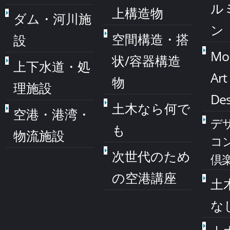
ル
上構造物
ダム・河川施
ン
空間構造・搭
設
Mo
状/容器構造
上下水道・処
Art
物
理施設
Des
土木なら何で
空港・港湾・
デ
も
物流施設
コ
次世代のため
倶
の空港講座
土
な