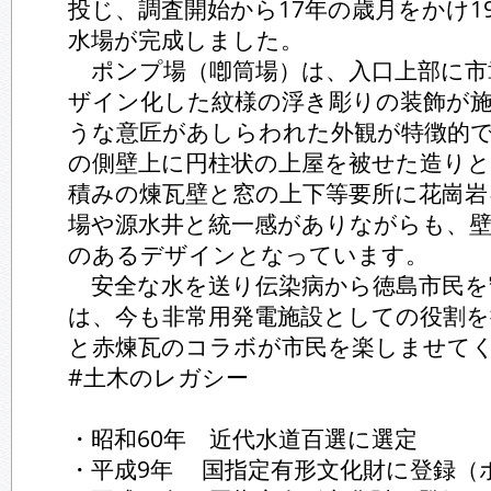
投じ、調査開始から17年の歳月をかけ192
水場が完成しました。
ポンプ場（喞筒場）は、入口上部に市
ザイン化した紋様の浮き彫りの装飾が
うな意匠があしらわれた外観が特徴的
の側壁上に円柱状の上屋を被せた造り
積みの煉瓦壁と窓の上下等要所に花崗
場や源水井と統一感がありながらも、
のあるデザインとなっています。
安全な水を送り伝染病から徳島市民を
は、今も非常用発電施設としての役割
と赤煉瓦のコラボが市民を楽しませて
#土木のレガシー
・昭和60年 近代水道百選に選定
・平成9年 国指定有形文化財に登録（