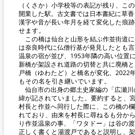
（くさか）小学校等の表記が残り、こ
開業した駅。古文書では日本書紀に草
漢字や音が長い年月を経て変化した痕
せます。
この橋は仙台と山形を結ぶ作並街道に
は奈良時代に仏僧行基が発見したとも
温泉の宿が並び、1953年隣の高い位置
新橋が架設され道路の切替と共に廃橋
戸橋（ゆわたど）と橋名が変化、2022
もその名を引き継いでいます。
仙台市の出身の郷土史家編の「広瀬川
緯が記されていました。要約すると、
村長と作並へ同行した際に、この橋の欄
れており、由来を村長に尋ねるも分か
り作並温泉の事、「ワタドー」は谷の渡
正しく書くと湯渡戸であると説明し、