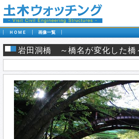
ＨＯＭＥ
画像一覧
岩田洞橋 ～橋名が変化した橋