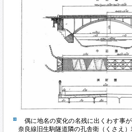
偶に地名の変化の名残に出くわす事が
奈良線旧生駒隧道隣の孔舎衛（くさえ）