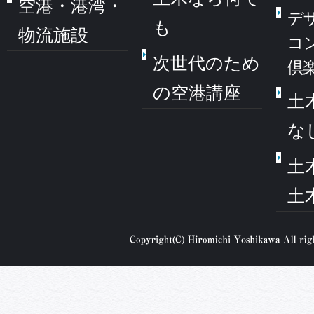
空港・港湾・
デ
も
物流施設
コ
次世代のため
倶
の空港講座
土
な
土
土