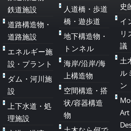
史
人道橋・歩道
鉄道施設
橋・遊歩道
イ
道路構造物・
リ
地下構造物・
道路施設
議
トンネル
エネルギー施
土
海岸/沿岸/海
設・プラント
ル
上構造物
ダム・河川施
ン
空間構造・搭
設
Mo
状/容器構造
上下水道・処
Art
物
理施設
Des
土木なら何で