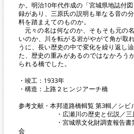
か。明治10年代作成の「宮城県地誌付
録があり、三原氏の説明も単なる音の
料を踏まえてのものか。
元々の名は何なのか、そもそも元の名
いのか、川を転がる岩がやがて角が取
うに、長い歴史の中で変化を繰り返し
た、歴史の重みがあるのではなかろう
られる橋でした。
・竣工：1933年
・構造：上路２ヒンジアーチ橋
参考文献・本邦道路橋輯覧 第3輯／シビ
・広瀬川の歴史と伝説／三原
・宮城県文化財調査報告書第66
会