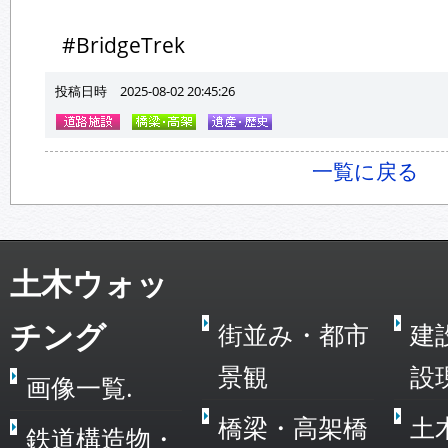
#BridgeTrek
投稿日時 2025-08-02 20:45:26
一覧に戻る
土木ウォッ
チング
街並み・都市
建
景観
設
画像一覧.
橋梁・高架橋
土
鉄道構造物・