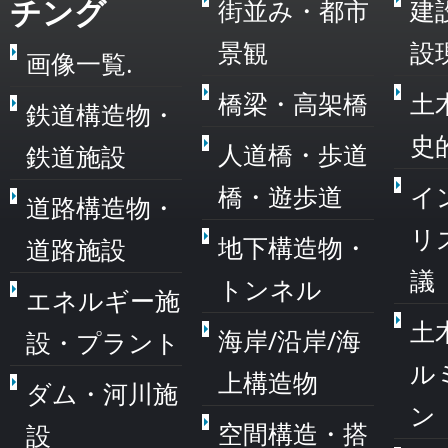
チング
街並み・都市
建
景観
設
画像一覧.
橋梁・高架橋
土
鉄道構造物・
史
人道橋・歩道
鉄道施設
橋・遊歩道
イ
道路構造物・
リ
地下構造物・
道路施設
議
トンネル
エネルギー施
土
海岸/沿岸/海
設・プラント
ル
上構造物
ダム・河川施
ン
空間構造・搭
設