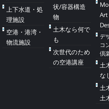
Mo
状/容器構造
上下水道・処
Art
物
理施設
Des
土木なら何で
空港・港湾・
デ
も
物流施設
コ
次世代のため
倶
の空港講座
土
な
土
土