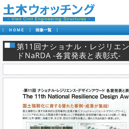
ＨＯＭＥ
画像一覧
第11回ナショナル・レジリエ
ドNaRDA -各賞発表と表彰式-