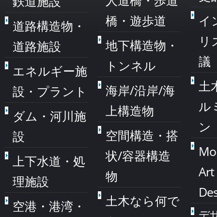
人道橋・歩道
鉄道施設
橋・遊歩道
イ
道路構造物・
リ
地下構造物・
道路施設
議
トンネル
エネルギー施
土
海岸/沿岸/海
設・プラント
ル
上構造物
ダム・河川施
ン
空間構造・搭
設
Mo
状/容器構造
上下水道・処
Art
物
理施設
Des
土木なら何で
空港・港湾・
デ