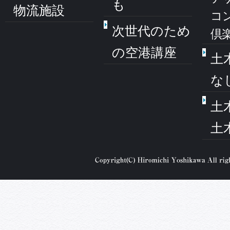
も
物流施設
コ
次世代のため
倶
の空港講座
土
な
土
土