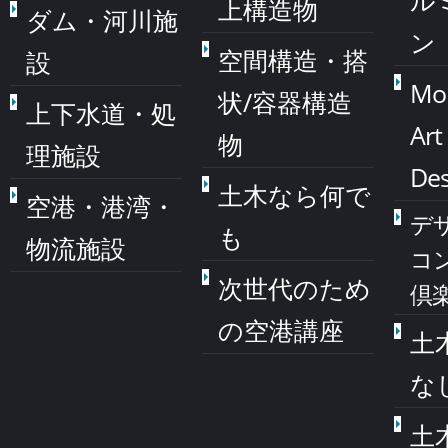
ル
上構造物
ダム・河川施
ン
空間構造・搭
設
Mo
状/容器構造
上下水道・処
Art
物
理施設
Des
土木なら何で
空港・港湾・
デ
も
物流施設
コ
次世代のため
倶
の空港講座
土
な
土