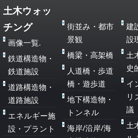
土木ウォッ
チング
街並み・都市
建
景観
設
画像一覧.
橋梁・高架橋
土
鉄道構造物・
史
人道橋・歩道
鉄道施設
橋・遊歩道
イ
道路構造物・
リ
地下構造物・
道路施設
議
トンネル
エネルギー施
土
海岸/沿岸/海
設・プラント