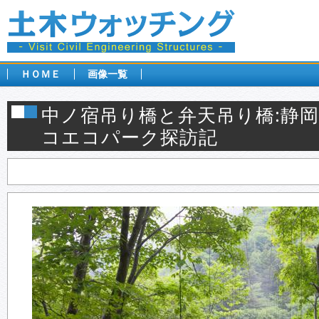
ＨＯＭＥ
画像一覧
中ノ宿吊り橋と弁天吊り橋:静
コエコパーク探訪記