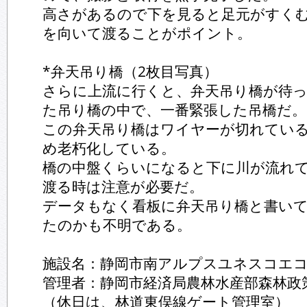
高さがあるので下を見ると足元がすく
を向いて渡ることがポイント。
*弁天吊り橋（2枚目写真）
さらに上流に行くと、弁天吊り橋が待
た吊り橋の中で、一番緊張した吊橋だ。
この弁天吊り橋はワイヤーが切れてい
め老朽化している。
橋の中盤くらいになると下に川が流れ
渡る時は注意が必要だ。
データもなく看板に弁天吊り橋と書い
たのかも不明である。
施設名：静岡市南アルプスユネスコエ
管理者：静岡市経済局農林水産部森林政
（休日は、林道東俣線ゲート管理室）