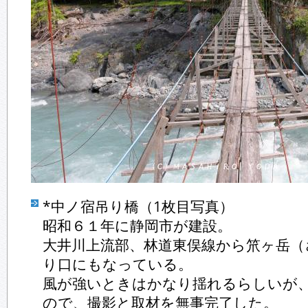
*中ノ宿吊り橋（1枚目写真）
昭和６１年に静岡市が建設。
大井川上流部、林道東俣線から笊ヶ岳（
り口にもなっている。
風が強いときはかなり揺れるらしいが
ので、撮影と取材を無事完了した。