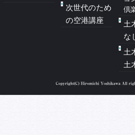
次世代のため
倶
の空港講座
土
な
土
土