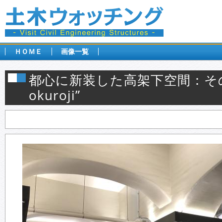
ＨＯＭＥ
画像一覧
都心に新装した高架下空間：そ
okuroji”