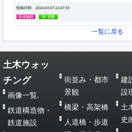
投稿日時 2024-03-07 22:47:33
一覧に戻る
土木ウォッ
チング
街並み・都市
建
景観
設
画像一覧.
橋梁・高架橋
土
鉄道構造物・
史
人道橋・歩道
鉄道施設