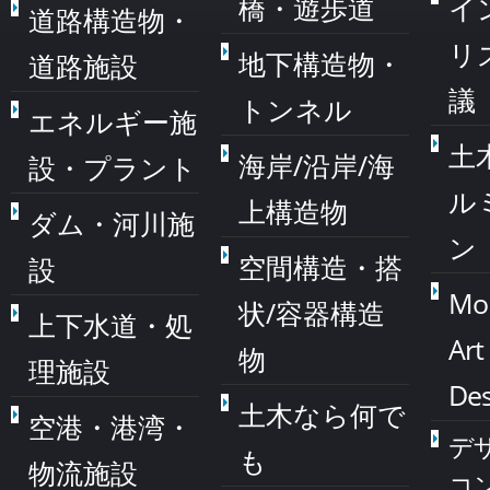
橋・遊歩道
イ
道路構造物・
リ
地下構造物・
道路施設
議
トンネル
エネルギー施
土
海岸/沿岸/海
設・プラント
ル
上構造物
ダム・河川施
ン
空間構造・搭
設
Mo
状/容器構造
上下水道・処
Art
物
理施設
Des
土木なら何で
空港・港湾・
デ
も
物流施設
コ