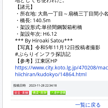
地としても使われた。
【諸元】
・所在地: 大島一丁目～扇橋三丁目間小
・橋長: 140.5m
・架設形式:単径間鋼製箱桁橋
・架設年次: H6.12
*** By Hiroaki Satou***
【写真】令和5年11月12日投稿者撮影
#ぶらりインフラ探訪記
【参考】江東区HP
https://www.city.koto.lg.jp/470208/ma
hiichiran/kudokyo/14864.html
投稿日時 2023-11-28 22:34:18
一覧に戻る