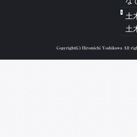
な
土
土