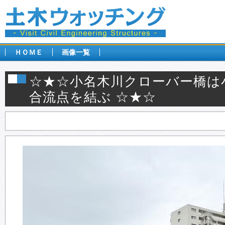
ＨＯＭＥ
画像一覧
☆★☆小名木川クローバー橋は
合流点を結ぶ ☆★☆