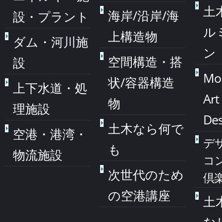
土
海岸/沿岸/海
設・プラント
ル
上構造物
ダム・河川施
ン
空間構造・搭
設
Mo
状/容器構造
上下水道・処
Art
物
理施設
Des
土木なら何で
空港・港湾・
デ
も
物流施設
コ
次世代のため
倶
の空港講座
土