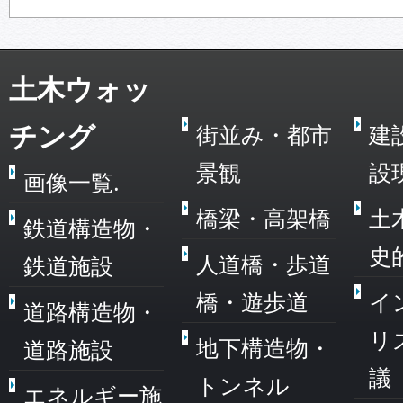
土木ウォッ
チング
街並み・都市
建
景観
設
画像一覧.
橋梁・高架橋
土
鉄道構造物・
史
人道橋・歩道
鉄道施設
橋・遊歩道
イ
道路構造物・
リ
地下構造物・
道路施設
議
トンネル
エネルギー施