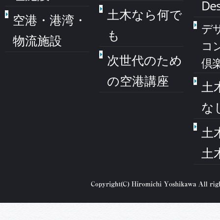
Des
土木なら何で
空港・港湾・
デ
も
物流施設
コ
次世代のため
倶
の空港講座
土
な
土
土