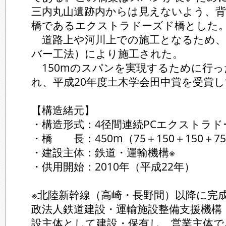
三内丸山遺跡内からは見えないよう、
橋であるエクストラドーズド橋とした
道路上や河川上での施工となるため、
バー工法）により施工された。
150mのスパンを実現するために行っ
れ、平成20年度土木学会田中賞を受賞
【構造緒元】
・構造形式：4径間連続PCエクストラド
・橋 長：450m（75＋150＋150＋7
・建設主体：鉄道・運輸機構※
・供用開始：2010年（平成22年）
※北陸新幹線（高崎・長野間）以降に完
政法人鉄道建設・運輸施設整備支援機構
設主体として建設・保有し、営業主体で