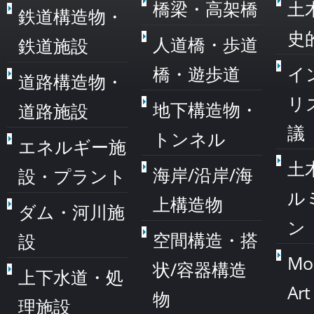
橋梁・高架橋
土
鉄道構造物・
史
人道橋・歩道
鉄道施設
橋・遊歩道
イ
道路構造物・
リ
地下構造物・
道路施設
議
トンネル
エネルギー施
土
海岸/沿岸/海
設・プラント
ル
上構造物
ダム・河川施
ン
空間構造・搭
設
Mo
状/容器構造
上下水道・処
Art
物
理施設