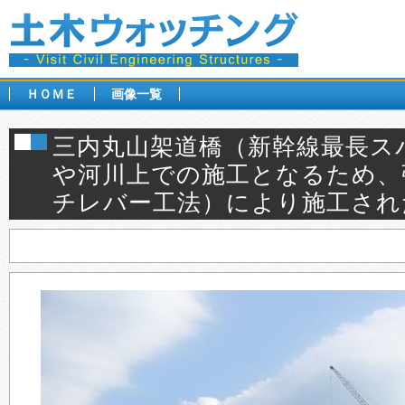
ＨＯＭＥ
画像一覧
三内丸山架道橋（新幹線最長ス
や河川上での施工となるため、
チレバー工法）により施工され