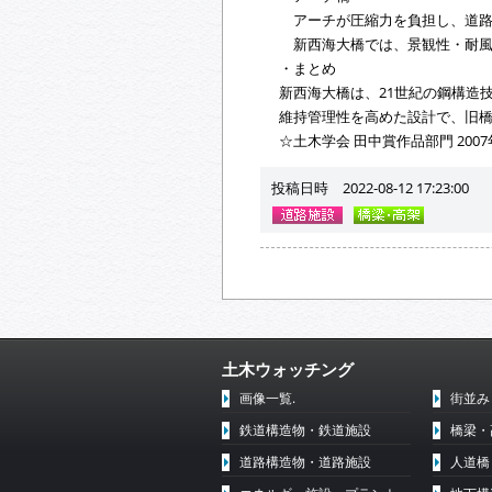
アーチが圧縮力を負担し、道路
新西海大橋では、景観性・耐風
・まとめ
新西海大橋は、21世紀の鋼構造
維持管理性を高めた設計で、旧橋
☆土木学会 田中賞作品部門 2007
投稿日時 2022-08-12 17:23:00
土木ウォッチング
画像一覧.
街並み
鉄道構造物・鉄道施設
橋梁・
道路構造物・道路施設
人道橋