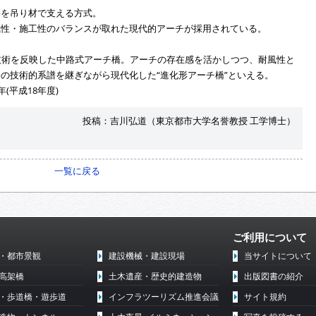
を吊り材で支える方式。
性・施工性のバランスが取れた現代的アーチが採用されている。
技術を反映した中路式アーチ橋。アーチの存在感を活かしつつ、耐風性と
の技術的系譜を継ぎながら現代化した“進化形アーチ橋”といえる。
年(平成18年度)
投稿：吉川弘道（東京都市大学名誉教授 工学博士）
一覧に戻る
ご利用について
・都市景観
建設機械・建設現場
当サイトについて
高架橋
土木遺産・歴史的建造物
出版図書の紹介
・歩道橋・遊歩道
インフラツーリズム推進会議
サイト規約