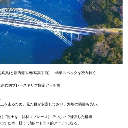
真奥)と新西海大橋(写真手前) -橋梁スペックを読み解く-
）上路式鋼ブレースドリブ固定アーチ橋
。
上を走るため、見た目が安定しており、海峡の眺望も良い。
）”同士を、斜材（ブレース）でつないで補強した構造。
すため、軽くて強い“トラス的アーチ”になる。