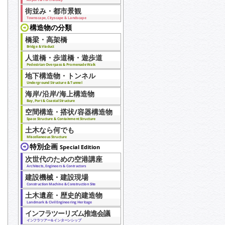
街並み・都市景観
Townscape, Cityscape & Landscape
構造物の分類
橋梁・高架橋
Bridge & Viaduct
人道橋・歩道橋・遊歩道
Pedestrian Overpass & Promenade Walk
地下構造物・トンネル
Underground Structure & Tunnel
海岸/沿岸/海上構造物
Bay, Port & Coastal Structure
空間構造・搭状/容器構造物
Space Structure & Containment Structure
土木なら何でも
Miscellaneous Structure
特別企画
Special Edition
次世代のための空港講座
Architects, Engineers & Contractors
建設機械・建設現場
Construction Machine & Construction Site
土木遺産・歴史的建造物
Landmark & Civil Engineering Heritage
インフラツーリズム推進会議
インフラツアー＆インターンシップ