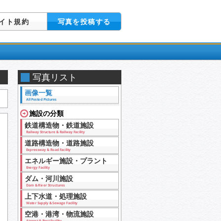
イト規約
写真を投稿する
写真リスト
画像一覧
All Posted Pictures
施設の分類
鉄道構造物・鉄道施設
Railway Structure & Railway Facility
道路構造物・道路施設
Expressway & Road Facility
エネルギー施設・プラント
Energy Facility
ダム・河川施設
Dam & River Structures
上下水道・処理施設
Water Supply & Sewage Facility
空港・港湾・物流施設
Airport & Port Facility