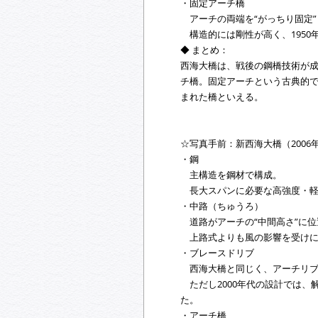
・固定アーチ橋
アーチの両端を“がっちり固定”
構造的には剛性が高く、1950
◆ まとめ：
西海大橋は、戦後の鋼橋技術が
チ橋。固定アーチという古典的
まれた橋といえる。
☆写真手前：新西海大橋（200
・鋼
主構造を鋼材で構成。
長大スパンに必要な高強度・軽
・中路（ちゅうろ）
道路がアーチの“中間高さ”に位
上路式よりも風の影響を受けに
・ブレースドリブ
西海大橋と同じく、アーチリブ
ただし2000年代の設計では、
た。
・アーチ橋