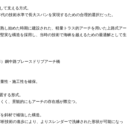
して支える方式。
年代の技術水準で長大スパンを実現するための合理的選択だった。
成熟し始めた時期に建設された、軽量トラス的アーチを用いた上路式アー
で堅実な構造を採用し、当時の技術で海峡を越えるための最適解として生
6年）鋼中路ブレースドリブアーチ橋
量性・施工性を確保。
置する形式。
くく、景観的にもアーチの存在感が際立つ。
を斜材で補強した構造。
解析技術の進歩により、よりスレンダーで洗練された形状が可能になっ