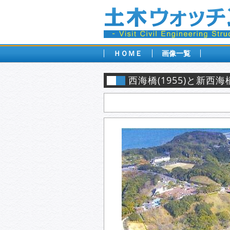
ＨＯＭＥ
画像一覧
西海橋(1955)と新西海