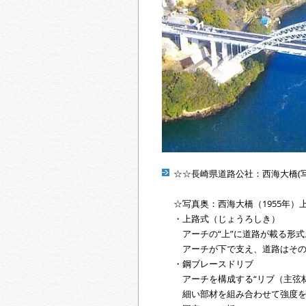
☆☆長崎県道路公社：西海大橋(写
☆写真奥：西海大橋（1955年
・上路式（じょうろしき）
アーチの“上”に道路が載る形式
アーチが下で支え、道路はその
・鋼ブレースドリブ
アーチを構成する“リブ（主弦材
細い部材を組み合わせて強度を出