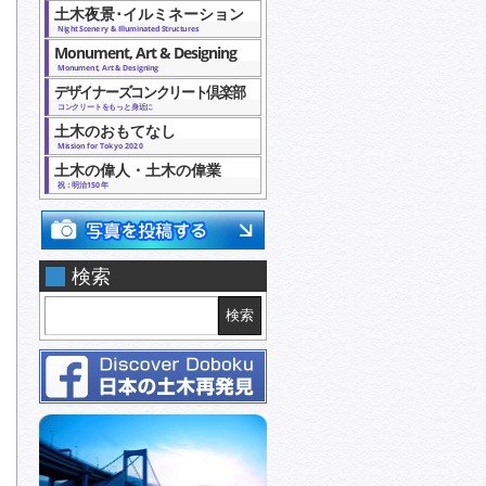
土木夜景･イルミネーション
Night Scenery & Illuminated Structures
Monument, Art & Designing
Monument, Art & Designing
デザイナーズコンクリート倶楽部
コンクリートをもっと身近に
土木のおもてなし
Mission for Tokyo 2020
土木の偉人・土木の偉業
祝：明治150年
検索
検索