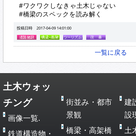
#ワクワクしなきゃ土木じゃない
#橋梁のスペックを読み解く
投稿日時 2017-04-09 14:01:00
一覧に戻る
土木ウォッ
チング
街並み・都市
建
景観
設
画像一覧.
橋梁・高架橋
土
鉄道構造物・