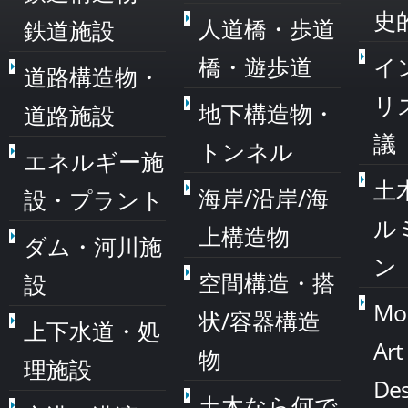
史
人道橋・歩道
鉄道施設
橋・遊歩道
イ
道路構造物・
リ
地下構造物・
道路施設
議
トンネル
エネルギー施
土
海岸/沿岸/海
設・プラント
ル
上構造物
ダム・河川施
ン
空間構造・搭
設
Mo
状/容器構造
上下水道・処
Art
物
理施設
Des
土木なら何で