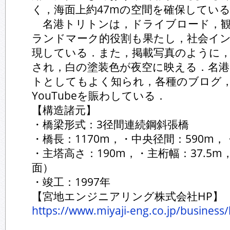
く，海面上約47mの空間を確保してい
名港トリトンは，ドライブロード，観
ランドマーク的役割も果たし，社会イ
現している．また，掲載写真のように
され，白の塗装色が夜空に映える．名
トとしてもよく知られ，各種のブログ
YouTubeを賑わしている．
【構造諸元】
・橋梁形式：3径間連続鋼斜張橋
・橋長：1170m，・中央径間：590m，
・主塔高さ：190m，・主桁幅：37.5m
面）
・竣工：1997年
【宮地エンジニアリング株式会社HP】
https://www.miyaji-eng.co.jp/business