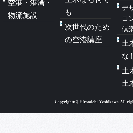
空港・港湾・
デ
も
物流施設
コ
次世代のため
倶
の空港講座
土
な
土
土