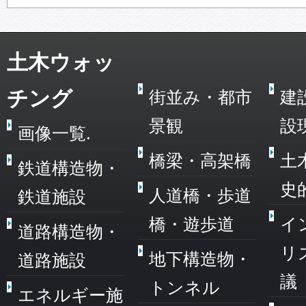
土木ウォッ
チング
街並み・都市
建
景観
設
画像一覧.
橋梁・高架橋
土
鉄道構造物・
史
人道橋・歩道
鉄道施設
橋・遊歩道
イ
道路構造物・
リ
地下構造物・
道路施設
議
トンネル
エネルギー施