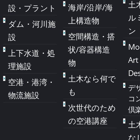
土
海岸/沿岸/海
設・プラント
ル
上構造物
ダム・河川施
ン
空間構造・搭
設
Mo
状/容器構造
上下水道・処
Art
物
理施設
Des
土木なら何で
空港・港湾・
デ
も
物流施設
コ
次世代のため
倶
の空港講座
土
な