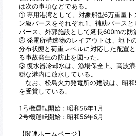
は次の事項などである。
① 専用港湾として、対象船型6万重量ト
ン級バースをそれぞれ1、補助バースとし
バース、外郭施設として延長600mの防
② 発電所構造物のレイアウトは、地下
分布状態と荷重レベルに対応した配置と
る事故発生の防止を図った。
③ 復水器冷却水は、漁場保全上、高波
穏な港内に放水している。
なお、松島火力発電所の建設は、昭和5
を受賞している。
1号機運転開始：昭和56年1月
2号機運転開始：昭和56年6月
【関連ホームページ】