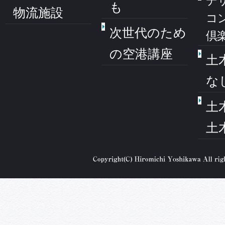
デ
も
物流施設
コ
次世代のため
倶
の空港講座
土
な
土
土