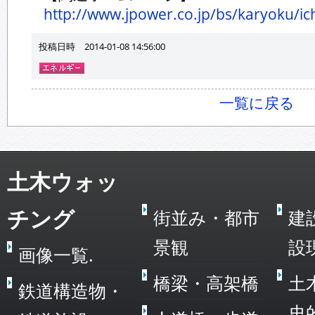
http://www.jpower.co.jp/bs/karyoku/ic
投稿日時 2014-01-08 14:56:00
一覧に戻る
土木ウォッ
チング
街並み・都市
建
景観
設
画像一覧.
橋梁・高架橋
土
鉄道構造物・
史