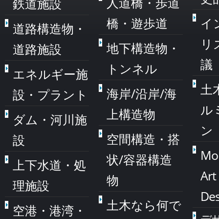
人道橋・歩道
鉄道施設
橋・遊歩道
イ
道路構造物・
リ
地下構造物・
道路施設
議
トンネル
エネルギー施
土
海岸/沿岸/海
設・プラント
ル
上構造物
ダム・河川施
ン
空間構造・搭
設
Mo
状/容器構造
上下水道・処
Art
物
理施設
Des
土木なら何で
空港・港湾・