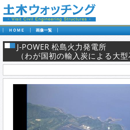
ＨＯＭＥ
画像一覧
J-POWER 松島火力発電所
（わが国初の輸入炭による大型