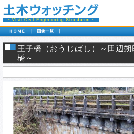
ＨＯＭＥ
画像一覧
王子橋（おうじばし）～田辺朔
橋～