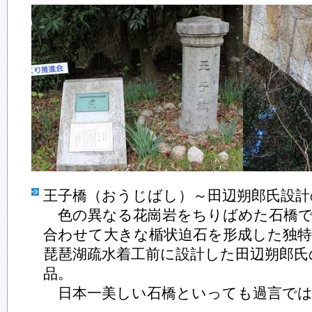
王子橋（おうじばし）～田辺朔郎氏設
色の異なる花崗岩をちりばめた石橋で
合わせて大きな楯状迫石を形成した独
琵琶湖疏水着工前に設計した田辺朔郎氏
品。
日本一美しい石橋といっても過言では