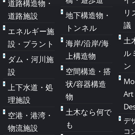
道路構造物・
リ
地下構造物・
道路施設
議
トンネル
エネルギー施
土
海岸/沿岸/海
設・プラント
ル
上構造物
ダム・河川施
ン
空間構造・搭
設
Mo
状/容器構造
上下水道・処
Art
物
理施設
Des
土木なら何で
空港・港湾・
デ
も
物流施設
コ