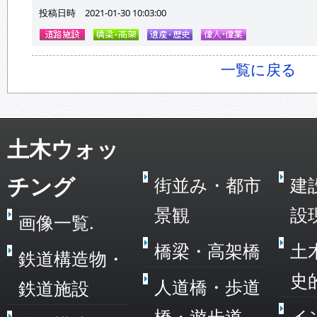
投稿日時 2021-01-30 10:03:00
一覧に戻る
土木ウォッ
チング
街並み・都市
建
景観
設
画像一覧.
橋梁・高架橋
土
鉄道構造物・
史
人道橋・歩道
鉄道施設
橋・遊歩道
イ