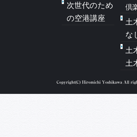
次世代のため
倶
の空港講座
土
な
土
土